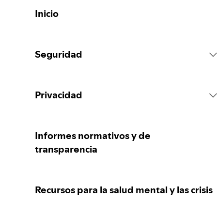
Inicio
Seguridad
Reglas de la Plataforma
Privacidad
Acciones sobre el contenido
Recopilación de tus datos personales
Informes normativos y de
transparencia
Reportar contenido
Protección de tus datos personales
Recursos para la salud mental y las crisis
Orientación para padres, madres o
Tus controles de privacidad
responsables legales