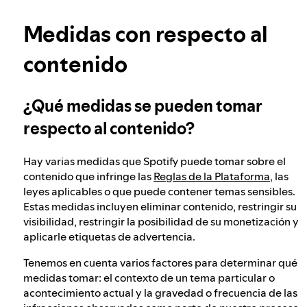
Obtén más información sobre la privacidad
Nuestro enfoque para verificar la edad de los
Medidas con respecto al
usuarios
contenido
Integridad electoral en Spotify
¿Qué medidas se pueden tomar
respecto al contenido?
Nuestro enfoque ante el contenido peligroso
y engañoso
Hay varias medidas que Spotify puede tomar sobre el
contenido que infringe las
Reglas de la Plataforma
, las
leyes aplicables o que puede contener temas sensibles.
Nuestro enfoque ante el extremismo violento
Estas medidas incluyen eliminar contenido, restringir su
visibilidad, restringir la posibilidad de su monetización y
aplicarle etiquetas de advertencia.
Comprender las recomendaciones
Tenemos en cuenta varios factores para determinar qué
medidas tomar: el contexto de un tema particular o
acontecimiento actual y la gravedad o frecuencia de las