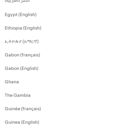
مصر (العربية)
Egypt (English)
Ethiopia (English)
ኢትዮጵያ (አማርኛ)
Gabon (français)
Gabon (English)
Ghana
The Gambia
Guinée (français)
Guinea (English)