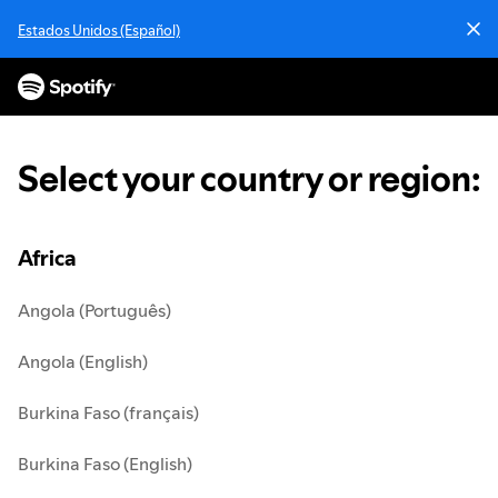
S
Estados Unidos (Español)
k
i
p
t
o
c
Select your country or region
:
o
n
t
e
Africa
n
t
Angola (Português)
Angola (English)
Burkina Faso (français)
Burkina Faso (English)