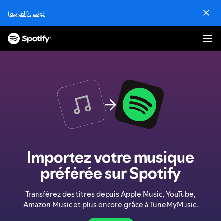
P
تونس (العربية)
a
s
s
e
r
a
u
c
o
n
t
e
n
Importez votre musique
u
préférée sur Spotify
Transférez des titres depuis Apple Music, YouTube,
Amazon Music et plus encore grâce à TuneMyMusic.