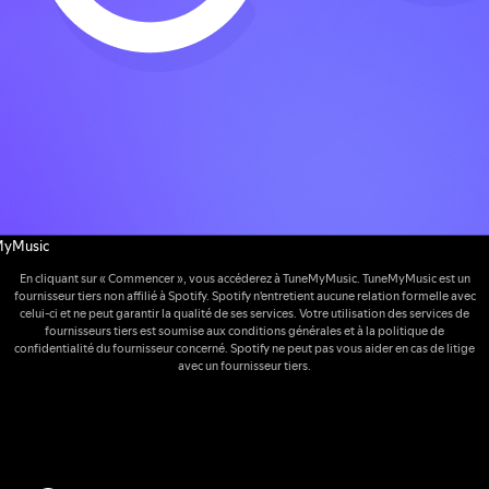
MyMusic
En cliquant sur « Commencer », vous accéderez à TuneMyMusic. TuneMyMusic est un
fournisseur tiers non affilié à Spotify. Spotify n'entretient aucune relation formelle avec
celui-ci et ne peut garantir la qualité de ses services. Votre utilisation des services de
fournisseurs tiers est soumise aux conditions générales et à la politique de
confidentialité du fournisseur concerné. Spotify ne peut pas vous aider en cas de litige
avec un fournisseur tiers.