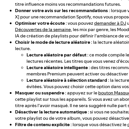
titre influence moins vos recommandations futures.
Donner votre avis sur les recommandations
: lorsque 
X] pour une recommandation Spotify, nous vous propos
Optimiser votre écoute
: vous pouvez
demander à DJ
u
Découvertes de la semaine
, les mix par genre, les Moo
IA de création de playlists pour définir l'ambiance de vo
Choisir le mode de lecture aléatoire
: la lecture aléato
lecture.
Lecture aléatoire par défaut
: ce mode compile le
lectures récentes. Les titres que vous venez d'éco
Lecture aléatoire intelligente
: des titres recomma
membres Premium peuvent activer ou désactiver ce
Lecture aléatoire à sélection standard
: la lectur
évitées. Vous pouvez choisir cette option dans vo
Masquer ou suspendre
: appuyez sur le
bouton Masqu
cette playlist sur tous les appareils. Si vous avez u
titre après l'avoir masqué. Il ne sera suggéré nulle part
Désactiver la lecture automatique
: si vous ne souhait
votre playlist ou de votre album, vous pouvez désactiv
Filtre de contenu explicite
: lorsque vous désactivez le