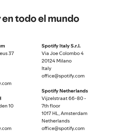
y en todo el mundo
ium
Spotify Italy S.r.l.
eus 37
Via Joe Colombo 4
20124 Milano
Italy
office@spotify.com
y.com
Spotify Netherlands
H
Vijzelstraat 66-80 -
den 10
7th floor
1017 HL, Amsterdam
Netherlands
y.com
office@spotify.com