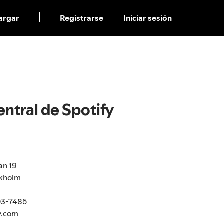
argar
Registrarse
Iniciar sesión
ntral de Spotify
an 19
ckholm
03-7485
y.com