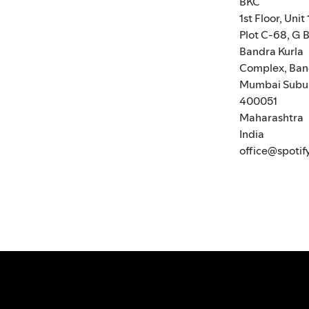
BKC
1st Floor, Unit 
Plot C-68, G B
Bandra Kurla
Complex, Ban
Mumbai Subu
400051
Maharashtra
India
office@spotif