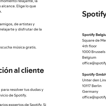
n momento relajante, la
 alcance. Elige lo que
a.
Spotif
amigos, de artistas y
elajarte y disfrutar de la
Spotify Belg
Square de Me
4th floor
escucha música gratis.
1000 Brussels
Belgium
office@spotif
ión al cliente
Spotify Gmb
Unter den Lin
10117 Berlin
a para resolver tus dudas y
Germany
icio de Spotify.
office@spotif
rios expertos de Spotify. Si