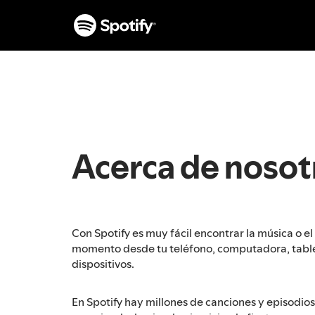
I
r
a
l
c
o
n
t
e
n
Acerca de nosot
i
d
o
Con Spotify es muy fácil encontrar la música o e
momento desde tu teléfono, computadora, table
dispositivos.
En Spotify hay millones de canciones y episodios