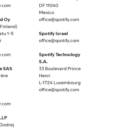
y.com
DF 11040
Mexico
nd Oy
office@spotify.com
(Finland)
tu 1-5
Spotify Israel
i
office@spotify.com
y.com
Spotify Technology
S.A.
ce SAS
33 Boulevard Prince
yère
Henri
L-1724 Luxembourg
office@spotify.com
y.com
 LLP
 Godrej