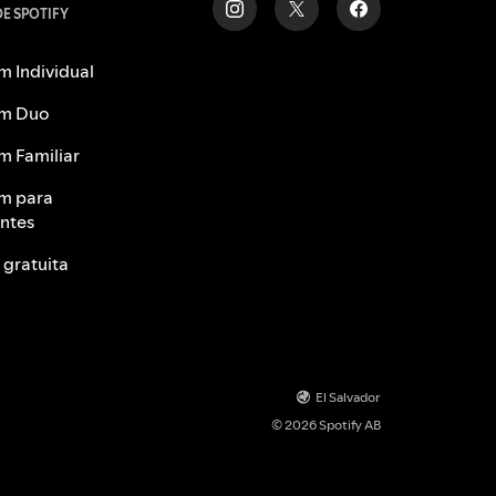
DE SPOTIFY
m Individual
m Duo
m Familiar
m para
antes
 gratuita
El Salvador
© 2026 Spotify AB