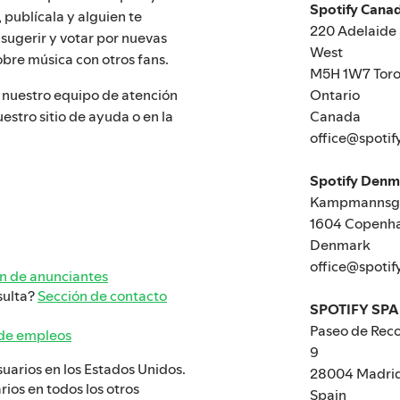
Spotify Canad
 publícala y alguien te
220 Adelaide 
sugerir y votar por nuevas
West
obre música con otros fans.
M5H 1W7 Toro
Ontario
 nuestro equipo de atención
Canada
uestro sitio de ayuda o en la
office@spotif
Spotify Den
Kampmannsga
1604 Copenh
Denmark
office@spotif
n de anunciantes
sulta?
Sección de contacto
SPOTIFY SPA
Paseo de Reco
 de empleos
9
usuarios en los Estados Unidos.
28004 Madri
rios en todos los otros
Spain