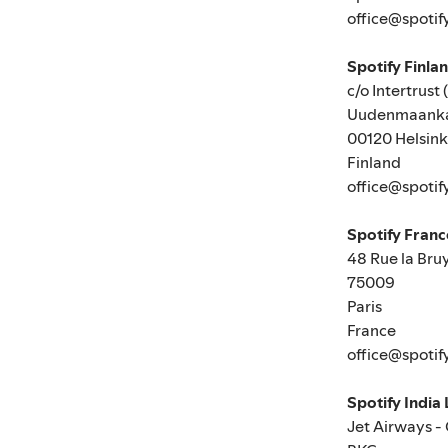
office@spotif
Spotify Finla
c/o Intertrust 
Uudenmaanka
00120 Helsink
Finland
office@spotif
Spotify Fran
48 Rue la Bru
75009
Paris
France
office@spotif
Spotify India
Jet Airways -