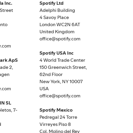
a Inc.
Spotify Ltd
Street
Adelphi Building
4 Savoy Place
nto
London WC2N 6AT
United Kingdom
office@spotify.com
y.com
Spotify USA Inc
mark ApS
4 World Trade Center
de 2,
150 Greenwich Street,
agen
62nd Floor
New York, NY 10007
y.com
USA
office@spotify.com
IN SL
letos, 7-
Spotify Mexico
Pedregal 24 Torre
d
Virreyes Piso 8
Col. Molino del Rey