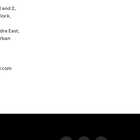
1 and 2,
lock,
dra East,
rban
y.com