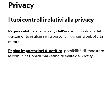
Integrità elettorale di Spotify
Privacy
Scopri di più sulla privacy
I tuoi controlli relativi alla privacy
Approccio ai contenuti pericolosi e
ingannevoli
Pagina relativa alla privacy dell'account
: controllo del
trattamento di alcuni dati personali, tra cui la pubblicità
Approccio all'estremismo violento
mirata.
Pagina Impostazioni di notifica
: possibilità di impostare
le comunicazioni di marketing ricevute da Spotify.
Capire i consigli