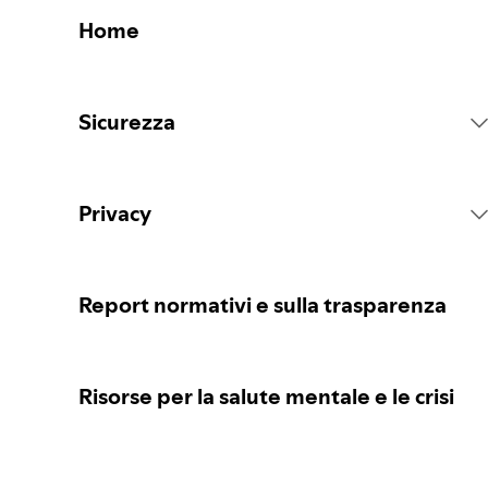
Home
Sicurezza
Regole della piattaforma Spotify
Privacy
Azioni sui contenuti
Raccolta dei tuoi dati personali
Report normativi e sulla trasparenza
Segnalazione di contenuti
Protezione dei tuoi dati personali
Risorse per la salute mentale e le crisi
Linee guida per genitori o tutori
I tuoi controlli relativi alla privacy