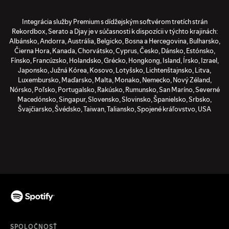
Integrácia služby Premium s dídžejským softvérom tretích strán
Rekordbox, Serato a Djay je v súčasnosti k dispozícii v týchto krajinách:
Albánsko, Andorra, Austrália, Belgicko, Bosna a Hercegovina, Bulharsko,
Čierna Hora, Kanada, Chorvátsko, Cyprus, Česko, Dánsko, Estónsko,
Fínsko, Francúzsko, Holandsko, Grécko, Hongkong, Island, Írsko, Izrael,
Japonsko, Južná Kórea, Kosovo, Lotyšsko, Lichtenštajnsko, Litva,
Luxembursko, Maďarsko, Malta, Monako, Nemecko, Nový Zéland,
Nórsko, Poľsko, Portugalsko, Rakúsko, Rumunsko, San Maríno, Severné
Macedónsko, Singapur, Slovensko, Slovinsko, Španielsko, Srbsko,
Švajčiarsko, Švédsko, Taiwan, Taliansko, Spojené kráľovstvo, USA
SPOLOČNOSŤ