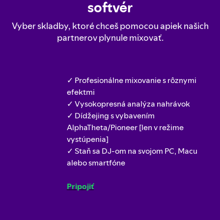
softvér
Vyber skladby, ktoré chceš pomocou apiek našich
partnerov plynule mixovať.
✓ Profesionálne mixovanie s rôznymi
efektmi
✓ Vysokopresná analýza nahrávok
✓ Dídžejing s vybavením
AlphaTheta/Pioneer [len v režime
vystúpenia]
✓ Staň sa DJ‑om na svojom PC, Macu
alebo smartfóne
Pripojiť