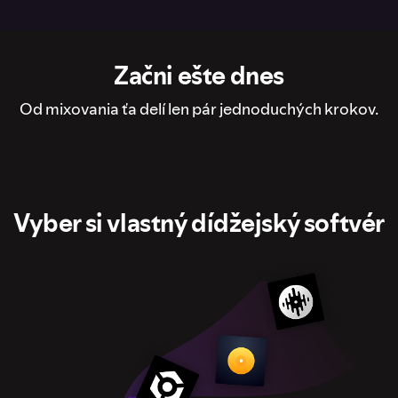
Začni ešte dnes
Od mixovania ťa delí len pár jednoduchých krokov.
Vyber si vlastný dídžejský softvér