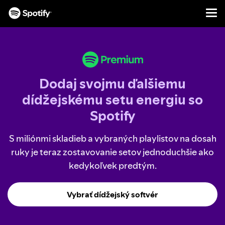
Men
PRESKOČIŤ
NA
OBSAH
Dodaj svojmu ďalšiemu
dídžejskému setu energiu so
Spotify
S miliónmi skladieb a vybraných playlistov na dosah
ruky je teraz zostavovanie setov jednoduchšie ako
kedykoľvek predtým.
Vybrať dídžejský softvér