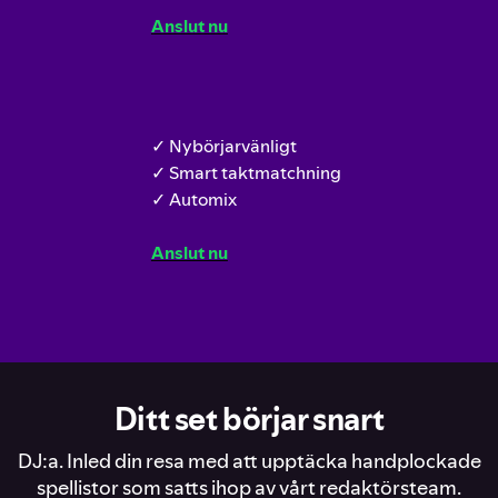
Anslut nu
✓ Nybörjarvänligt
✓ Smart taktmatchning
✓ Automix
Anslut nu
Ditt set börjar snart
DJ:a. Inled din resa med att upptäcka handplockade
spellistor som satts ihop av vårt redaktörsteam.