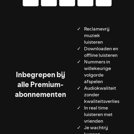
Reclamevrij
muziek
luisteren
Downloaden en
offline luisteren
Nummers in
willekeurige
Inbegrepen bij
volgorde
afspelen
alle Premium-
Audiokwaliteit
abonnementen
zonder
kwaliteitsverlies
In real time
luisteren met
vrienden
Je wachtrij
kunnen