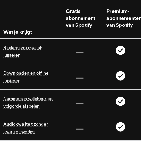
Gratis
Premium-
abonnement
abonnemente
van Spotify
van Spotify
Wat je krijgt
Reclamevrij muziek
luisteren
Downloaden en offline
luisteren
Nummers in willekeurige
volgorde afspelen
Audiokwaliteit zonder
kwaliteitsverlies