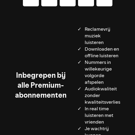
Reclamevrij
muziek
luisteren
Downloaden en
offline luisteren
Nummers in
willekeurige
Inbegrepen bij
volgorde
afspelen
alle Premium-
Audiokwaliteit
abonnementen
zonder
kwaliteitsverlies
In real time
luisteren met
vrienden
Je wachtrij
kunnen