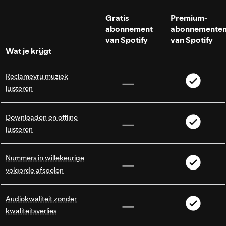
Gratis
Premium-
abonnement
abonnemente
van Spotify
van Spotify
Wat je krijgt
Reclamevrij muziek
luisteren
Downloaden en offline
luisteren
Nummers in willekeurige
volgorde afspelen
Audiokwaliteit zonder
kwaliteitsverlies