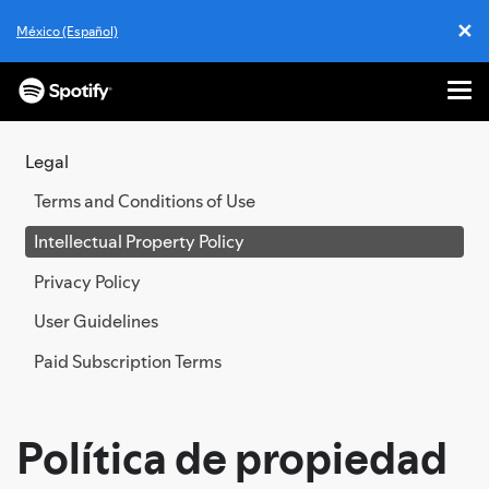
✕
México (Español)
Cl
Me
SKIP
TO
Legal
CONTENT
Terms and Conditions of Use
Intellectual Property Policy
Privacy Policy
User Guidelines
Paid Subscription Terms
Política de propiedad