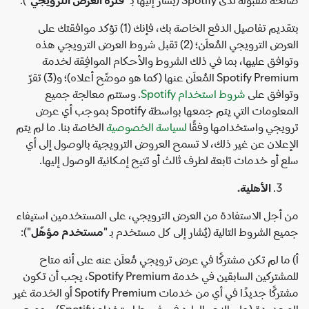
بتقديم تفاصيل الدفع الخاصة بك، فإنك (1) تؤكد موافقتك على
العرض الترويجي المُعلَن؛ (2) تقبل شروط العرض الترويجي هذه
وتوافق عليها، بما في ذلك الشروط والأحكام الموافِقة لخدمة
Spotify Premium المُعلَن عنها (كما هو موضّح أعلاه)؛ و(3) تقرّ
وتوافق على
شروط استخدام Spotify‏
. وستتم معالجة جميع
المعلومات التي يتم جمعها بواسطة Spotify بموجب أي عرض
ترويجي واستخدامها وفقًا
لسياسة الخصوصية
الخاصة بنا. ما لم يتم
الإعلان عن غير ذلك، لا تسمح العروض الترويجية بالوصول إلى أي
سلع أو خدمات تابعة لطرف ثالث أو تتيح إمكانية الوصول إليها.
الأهلية.
من أجل الاستفادة من العرض الترويجي، على المستخدمين استيفاء
جميع الشروط التالية (يُشار إلى كل مستخدم بـ "
مستخدم مؤهّل
"):
أ) ما لم تكن مشتركًا في عرض ترويجي مُعلَن عنه على أنه متاح
للمشتركين السابقين في خدمة Spotify Premium، يجب أن تكون
مشتركًا جديدًا في أي من خدمات Spotify Premium أو الخدمة غير
المحدودة (على النحو الوارد في شروط استخدام Spotify) وجميع