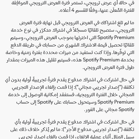
في حالة أي عرض ترويجي، تستمر فترة العرض الترويجي الموافِقة
للفترة المُعلَن عنها، وفقًا للقسم 4 أعلاه.
ما لم تلغِ اشتراكك في العرض الترويجي قبل نهاية فترة العرض
الترويجي، ستصبح تلقائيًا مسجّلاً في اشتراك متكرّر في نوع خدمة
Spotify Premium التي اخترتها بموجب العرض الترويجي، وسيتم
تلقائيًا تحصيل قيمة الاشتراك الشهري من حسابك في طريقة الدفع
التي توفّرها. وإذا كنت تستفيد من ميزات محددة بفترة زمنية وخاصة
بخدمة Spotify Premium هذه، فسيتم تقليل هذه الميزات بمقدار
طول فترة العرض الترويجي.
في حال اشتركت في اشتراك مدفوع يقدم فترةً تجريبيةً أولية بدون أي
تكلفة ("إصدار تجريبي مجاني"): إذا قمت بإلغاء الإصدار التجريبي
المجاني خلال الفترة الترويجية، فستفقد إمكانية الوصول إلى خدمة
Spotify Premium وسيتحول حسابك على Spotify إلى حساب
Spotify مجاني على الفور.
في حال اشتركت في اشتراك مدفوع يقدم فترةً تجريبيةً أولية بأي
تكلفة ("إصدار تجريبي مدفوع الأجر"): ما لم يُذكر خلاف ذلك على
سبيل المثال أثناء عملية الإلغاء، إذا قمت بإلغاء إصدار تجريبي