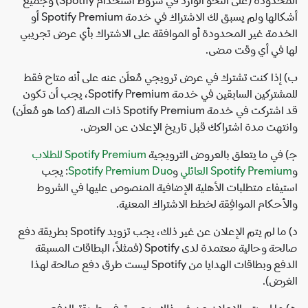
أشكالها ولم يسبق لك الاشتراك في خدمة Spotify Premium أو
الخدمة غير المحدودة أو الموافقة على الاشتراك بأي عرض تجريبي
لها في أي وقت مضى.
ب) إذا كنت تشترك في عرض ترويجي مُعلَن عنه على أنه متاح فقط
للمشتركين السابقين في خدمة Spotify Premium، يجب أن تكون
قد اشتركت في خدمة Spotify Premium ذات الصلة (كما هو مُعلَن)
وانتهت مدة اشتراكك قبل تاريخ الإعلان عن العرض.
جـ) في ما يتعلق بالعروض الترويجية
Spotify Premium للطلاب
و
Spotify Premium العائلي
و
Spotify Premium Duo
: يجب
استيفاء متطلبات الأهلية الإضافية المنصوص عليها في الشروط
والأحكام الموافِقة لخطط الاشتراك المعنية.
د) ما لم يتم الإعلان عن غير ذلك، يجب تزويد Spotify بطريقة دفع
صالحة وحالية معتمدة لدى Spotify (فمثلاً، البطاقات المسبقة
الدفع وبطاقات الهدايا من Spotify ليست طرق دفع صالحة لهذا
الغرض).
هـ) ما لم يتم الإعلان عن غير ذلك، يجب توفير طريقة الدفع