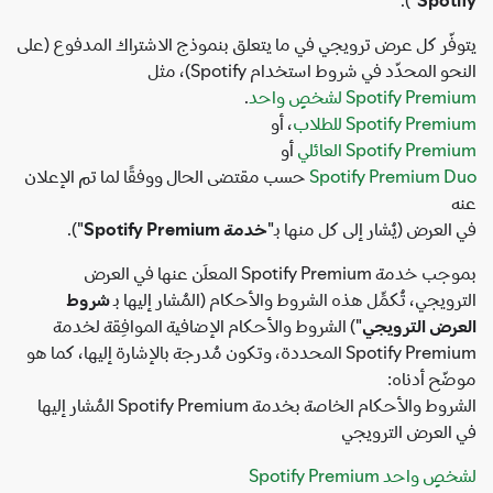
يتوفّر كل عرض ترويجي في ما يتعلق بنموذج الاشتراك المدفوع (على
النحو المحدّد في شروط استخدام Spotify)، مثل
Spotify Premium لشخصٍ واحد
.
Spotify Premium للطلاب
، أو
Spotify Premium العائلي
أو
Spotify Premium Duo
حسب مقتضى الحال ووفقًا لما تم الإعلان
عنه
في العرض (يُشار إلى كل منها بـ"
خدمة Spotify Premium
").
بموجب خدمة Spotify Premium المعلَن عنها في العرض
الترويجي، تُكمِّل هذه الشروط والأحكام (المُشار إليها بـ
شروط
العرض الترويجي
") الشروط والأحكام الإضافية الموافِقة لخدمة
Spotify Premium المحددة، وتكون مُدرجة بالإشارة إليها، كما هو
موضّح أدناه:
الشروط والأحكام الخاصة بخدمة Spotify Premium المُشار إليها
في العرض الترويجي
لشخصٍ واحد Spotify Premium