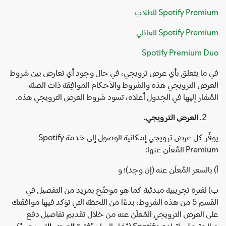
Spotify Premium للطلاب
Spotify Premium العائلي
Spotify Premium Duo
في ما يتعلق بأي عرض ترويجي، في حال وجود أي تعارض بين شروط
العرض الترويجي هذه والشروط والأحكام الموافِقة ذات الصلة
المُشار إليها في الجدول أعلاه، تسود شروط العرض الترويجي هذه.
العرض الترويجي.
يوفّر كل عرض ترويجي إمكانية الوصول إلى خدمة Spotify
Premium المُعلَن عنها:
أ) بالسعر المُعلَن عنه (إن وجد)؛ و
ب) لفترة تجريبية مبدئية كما هو موضّح بمزيد من التفصيل في
القسم 5 من هذه الشروط، بدءًا من اللحظة التي تؤكد فيها موافقتك
على العرض الترويجي المُعلَن عنه من خلال تقديم تفاصيل دفع
صالحة مقبولة لدى Spotify (يُشار إليها بـ "
فترة العرض الترويجي
").