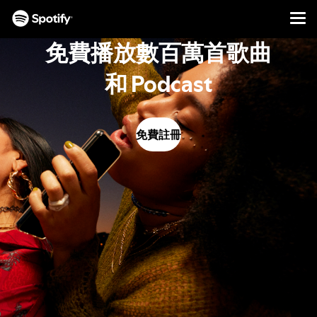
Men
跳
免費播放數百萬首歌曲
至
內
和 Podcast
容
免費註冊