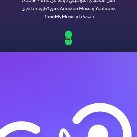
انقل المحتوى الموسيقي ديالك من Apple Music
وYouTube وAmazon Music ومن تطبيقات اخرى
باستخدام TuneMyMusic.
ابدا