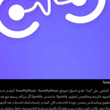
Tun
إدا كليكيتي على "ابدا" غادي اتحوّل لموقع TuneMyMusic. TuneMyMusic
كجهة خارجية وماتابعش لتطبيق Spotify. ماعندش Spotify أيّ شراكة رسمية مع هد
لتطبيق ومايمكنش يضمن جودة الخدمات اللي كيقدم. باستخدامك لخدمات هد الجهة
لخارجية، غادي تكون ملتزم بشروطها وأحكامها وبسياسة الخصوصية دياها، ومايقدرش