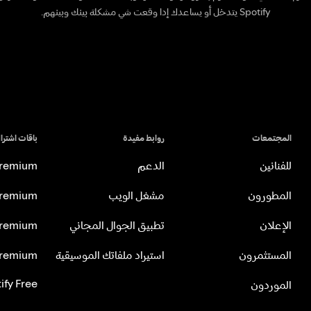
Spotify يتدخل أو يساعدك إدا وقعت شي مشكلة بينك وبينهم.
المجتمعات
روابط مفيدة
باقات اشتراك TIFY
للفنانين
الدعم
Premium للأفر
المطورون
مشغل الويب
Premium للثنا
الإعلان
تطبيق الجوال المجاني
Premium للعائ
المستثمرون
استيراد ملفاتك الموسيقية
Premium للطل
ify Free
الموردون