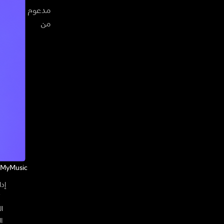
مدعوم
من
eMyMusic
ا
ا