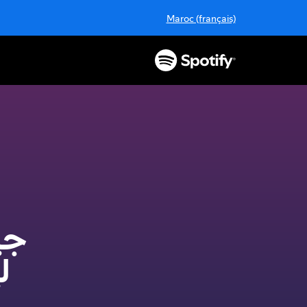
Maroc (français)
َّ
جي
لي