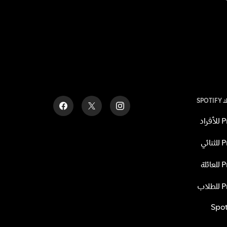
SPO
اد
ئي
لة
اب
Spot