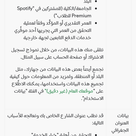
البلد
الجامعة/الكلية (للمشتركين في "Spotify
Premium للطلاب")
العمر التقديري أو المؤكَّد وفقاً لعملية
التحقق من العمر التي يجريها أحد موفِّري
خدمات الدفع التابعين لجهة خارجية
نتلقى منك هذه البيانات، من خلال نموذج تسجيل
الاشتراك أو صفحة الحساب على سبيل المثال.
نجمع أيضاً بعض هذه البيانات من جهازك، مثل
البلد أو المنطقة. ولمزيد من المعلومات حول كيفية
تجميع هذه البيانات واستخدامها، يمكنك الاطِّلاع
على "
موقعك العام (غير دقيق)"
في الفئة "بيانات
الاستخدام".
انات
قد نطلب عنوان الشارع الخاص بك ونعالجه للأسباب
عنوان
التالية:
جغرافي
للتحقق من أهلية "خيار الخدمة"