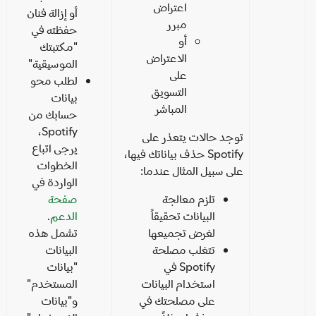
اعتراض
أو إزالة فنان
مبرر
حفظته في
أو
"مكتبتك
الاعتراض
الموسيقية"
على
لطلب محو
التسويق
بيانات
المباشر
حسابك من
Spotify،
توجد حالات يتعذر على
يرجى اتباع
Spotify حذف بياناتك فيها،
الخطوات
على سبيل المثال عندما:
الواردة في
تلزم معالجة
صفحة
البيانات تحقيقاً
الدعم
.
لغرض تجميعها
تشمل هذه
تتغلب مصلحة
البيانات
Spotify في
"بيانات
استخدام البيانات
المستخدم"
على مصلحتك في
و"بيانات