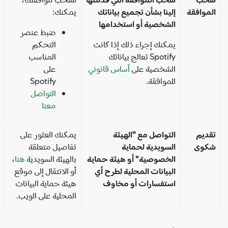
موافقة
إلينا بشأن تجميع بياناتك
يمكنك:
الشخصية أو استخدامها
ضبط عنصر
يمكنك إجراء ذلك إذا كانت
التحكم
Spotify تعالج بياناتك
المناسب
الشخصية على
أساس قانوني
على
للموافقة.
Spotify
التواصل
معنا
ديم
التواصل مع "الهيئة
يمكنك العثور على
كوى
السويدية لحماية
تفاصيل متعلقة
الخصوصية" أو هيئة حماية
بالهيئة السويدية
هنا
،
البيانات المحلية لطرح أي
أو الانتقال إلى موقع
استفسارات أو مخاوف
هيئة حماية البيانات
المحلية على الويب.