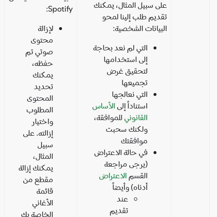
على سبيل المثال، يمكنك
Spotify:
تقديم طلب إلينا لمحو
البيانات الشخصية:
لإزالة
محتوى
التي لم نعد بحاجة
صوتي تم
إلى استخدامها
حفظه،
لتحقيق غرض
يمكنك
تجميعها
تحديد
التي نعالجها
المحتوى
استناداً إلى
الأساس
المطلوب
القانوني
للموافقة،
واختيار
ولكنك سحبت
إزالته. على
موافقتك
سبيل
في حالة الاعتراض
المثال،
(يرجى مراجعة
يمكنك إزالة
القسم
الاعتراض
مقطع من
أدناه) وأيضاً
قائمة
عند
الأغاني
تقديم
الخاصة بك