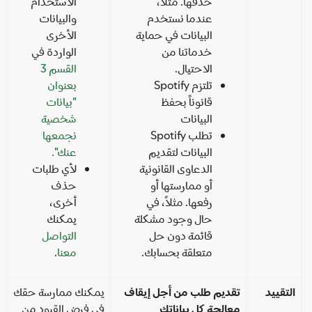
حذفها. مثلاً،
الاستخدام"
عندما نستخدم
والبيانات
البيانات في حماية
الأخرى
خدماتنا من
الواردة في
الاحتيال.
القسم 3
تلتزم Spotify
بعنوان
قانوناً بحفظ
"بيانات
البيانات
شخصية
تطلب Spotify
نجمعها
البيانات لتقديم
عنك".
الدعاوى القانونية
لأي طلبات
أو ممارستها أو
حذف
رفعها. مثلاً، في
أخرى،
حال وجود مشكلة
يمكنك
قائمة دون حل
التواصل
متعلقة بحسابك.
معنا
.
تقييد
تقديم طلب من أجل إيقاف
يمكنك ممارسة حقك
معالجة كل بياناتك
في فرض القيود من