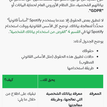
ناتهم الشخصية، مثل النظام الأوروبي العام لحماية البيانات أو
.
لا تنطبق بعض الحقوق إلا عندما يستخدم Spotify "أساساً قانونياً"
َّداً لمعالجة بياناتك. نوضح كل الأسس القانونية ووقت استخدام
Sp لها في
القسم 4 "الغرض من استخدام بياناتك الشخصية"
.
ح الجدول أدناه:
حقوقك
حالات تطبيق هذه الحقوق (مثل الأساس القانوني
المطلوب)
طريقة استخدامها
يحق لك...
كيف؟
معرفة
معرفة بياناتك الشخصية
نبقيك على اطلاع من
التي نعالجها، وطريقة
خلال ما يلي:
معالجتها