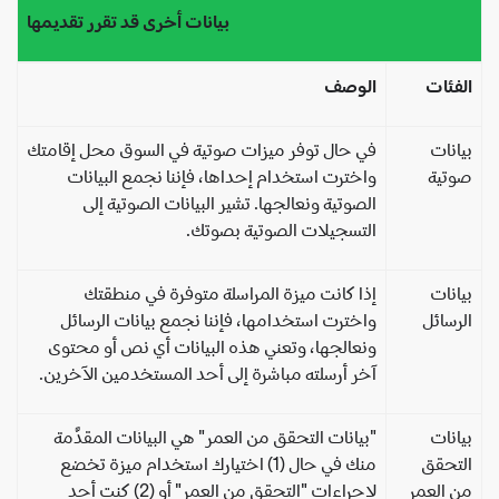
بيانات أخرى قد تقرر تقديمها
فئات
الوصف
انات
في حال توفر ميزات صوتية في السوق محل إقامتك
وتية
واخترت استخدام إحداها، فإننا نجمع البيانات
الصوتية ونعالجها. تشير البيانات الصوتية إلى
التسجيلات الصوتية بصوتك.
انات
إذا كانت ميزة المراسلة متوفرة في منطقتك
رسائل
واخترت استخدامها، فإننا نجمع بيانات الرسائل
ونعالجها، وتعني هذه البيانات أي نص أو محتوى
آخر أرسلته مباشرة إلى أحد المستخدمين الآخرين.
انات
"بيانات التحقق من العمر" هي البيانات المقدَّمة
تحقق
منك في حال (1) اختيارك استخدام ميزة تخضع
 العمر
لإجراءات "التحقق من العمر" أو (2) كنت أحد