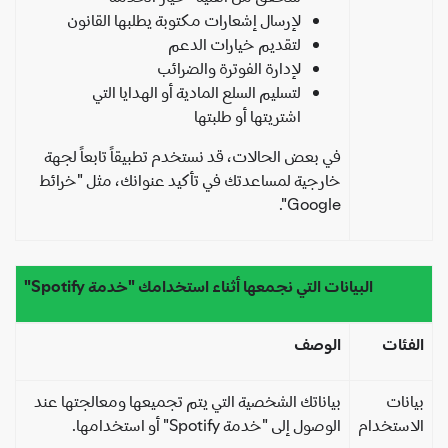
لإرسال إشعارات مكتوبة يطلبها القانون
لتقديم خيارات الدعم
لإدارة الفوترة والضرائب
لتسليم السلع المادية أو الهدايا التي
اشتريتها أو طلبتها
في بعض الحالات، قد نستخدم تطبيقاً تابعاً لجهة
خارجية لمساعدتك في تأكيد عنوانك، مثل "خرائط
Google".
البيانات التي نجمعها أثناء استخدامك "خدمة Spotify"
فئات
الوصف
انات
بياناتك الشخصية التي يتم تجميعها ومعالجتها عند
استخدام
الوصول إلى "خدمة Spotify" أو استخدامها.