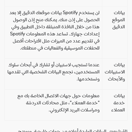
انات
لن يستخدم Spotify بيانات موقعك الدقيق إلا بعد
موقع
الحصول على إذن منك. يمكنك منح إذن الوصول
دقيق
هذا من خلال النافذة المنبثقة داخل التطبيق وفي
إعدادات جهازك. تساعد هذه المعلومات Spotify
في تقديم عدد من الميزات مثل اقتراحات أفضل
للحفلات الموسيقية والفعاليات في منطقتك.
انات
عندما تستجيب لاستبيان أو تشارك في أبحاث سلوك
استبيانات
المستخدمين، نجمع البيانات الشخصية التي تقدمها
لأبحاث
ونستخدمها.
انات
معلومات حول جهات الاتصال الخاصة بك مع
دمة
"خدمة العملاء"، مثل محادثات الدردشة
عملاء
ومراسلات البريد الإلكتروني.
ينا بعض البيانات الواردة أعلاه من جهات خارجية. ويوضح