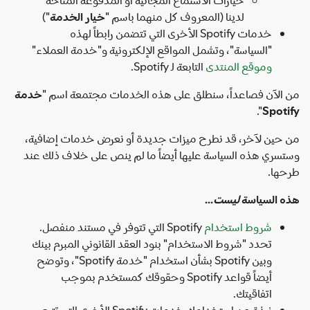
لدينا (المعروف كل منهما باسم "
خيار الخدمة
")
خدمات Spotify الأخرى التي تتضمن رابطاً لهذه
"السياسة"، وتشمل المواقع الإلكترونية و"خدمة العملاء"
وموقع المنتدى
التابعة لـ Spotify.
الآن فصاعداً، سنطلق على هذه الخدمات مجتمعة اسم "
خدمة
".
Spot
حين لآخر، قد نطرح ميزات جديدة أو نعرض خدمات إضافية،
سري هذه السياسة عليها أيضاً ما لم ينص على خلاف ذلك عند
ها.
 السياسة
ليست
...
شروط استخدام
Spotify التي تتوفر في مستند منفصل.
تحدد "شروط الاستخدام" بنود العقد القانوني المبرم بينك
وبين Spotify بشأن استخدام "خدمة Spotify"، وتوضح
أيضاً قواعد Spotify وحقوقك كمستخدم بموجب
اتفاقيتك.
نبذة عن استخدامك خدمات Spotify الأخرى التي تتبع