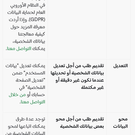
في النظام الأوروبي
العام لحماية البيانات
(GDPR). وإذا أردت
معرفة المزيد حول
كيفية معالجتنا
بياناتك الشخصية،
يمكنك
التواصل معنا
.
تعديل
تقديم طلب من أجل تعديل
يمكنك تعديل "بيانات
بياناتك الشخصية أو تحديثها
المستخدم" ضمن
عندما تكون غير دقيقة أو
"تعديل الصفحة
غير مكتملة
الشخصية" في
حسابك أو
من خلال
التواصل معنا
.
حو
تقديم طلب من أجل محو
توجد عدة طرق
بيانات
بعض بياناتك الشخصية
يمكنك اتباعها لمحو
البيانات الشخصية من