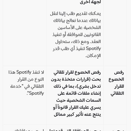
لجهة أخرى
يمكنك تقديم طلب إلينا لنقل
بياناتك عندما نعالج بياناتك
الشخصية على الأساسين
القانونيين للموافقة أو تنفيذ
العقد. ومع ذلك، ستحاول
Spotify تنفيذ أي طلب قدر
الإمكان.
فض
رفض الخضوع لقرار تلقائي
لا تنفذ Spotify هذا
لخضوع
بحت (قرارات متخذة بدون
النوع من القرار
قرار
تدخل بشري)، بما في ذلك
التلقائي في "خدمة
تلقائي
إنشاء ملفات قائمة على
Spotify".
السمات الشخصية حيث
يسري عليك القرار قانوناً أو
ينتج عنه تأثير كبير مماثل
حب
سحب الموافقة التي قدمتها
لسحب موافقتك،