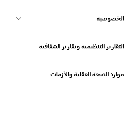
قواعد منصة Spotify
الخصوصية
الإجراءات المتعلقة بالمحتوى
جمع بياناتك الشخصية
التقارير التنظيمية وتقارير الشفافية
الإبلاغ عن المحتوى
حماية بياناتك الشخصية
موارد الصحة العقلية والأزمات
إرشادات للآباء أو مقدِّمي الرعاية
عناصر التحكم في خصوصيتك
نزاهة العملية الانتخابية في Spotify
معرفة المزيد عن الخصوصية
نهجنا في التعامل مع المحتوى الخطر والاحتيالي