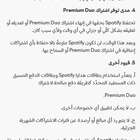
4. مدى توفر اشتراك Premium Duo
تحتفظ Spotify بحقها في إنهاء اشتراك Premium Duo أو تعديله أو
تعليقه بشكل كلّي أو جزئي في أي وقت ولأي سبب كان.
وبعد هذا الوقت، لن تكون Spotify ملزمةً بالاحتفاظ بأي اشتراكات
إضافية في اشتراك Premium Duo أو السماح بها.
5. قيود أخرى
أ. يتعذّر استخدام بطاقات هدايا Spotify وبطاقات الدفع المسبق
ذات المستفيد المحدّد كطريقة دفع صالحة لاشتراك
Premium Duo.
ب. لا يمكن تطبيق أي خصومات أخرى.
ج. لا يتم رد أيّ مبالغ أو أرصدة عن فترات الاشتراكات الشهرية
الجزئية.
د. ستعلمك Spotify بأي تغييرات في السعر، ويمكنك إما القبول بهذا