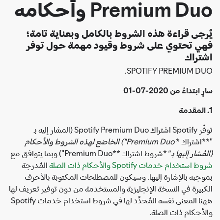
Premium Duo وأحكامه
يُرجى قراءة هذه الشروط بالكامل وبعناية تامة؛
فهي تحتوي على شروط وقيود مهمة حول توفر
اشتراك
SPOTIFY PREMIUM DUO.
سارٍ ابتداءً من 2020-07-01
1. المقدمة
توفّر Spotify اشتراك Spotify Premium Duo ‏(المشار إليه بـ
"**اشتراك *
Premium Duo") الخاضع لهذه الشروط والأحكام
(المُشار إليها بـ "
*شروط اشتراك **Premium Duo") وبما يتوافق مع
شروط استخدام خدمات Spotify والأحكام ذات الصلة
المُدرجة
بموجبه بالإشارة إليها. وسيكون للمصطلحات المكتوبة بالأحرف
الكبيرة في النسخة الإنجليزية والمستخدمة من دون توفير تعريف لها
ههنا المعنى نفسه المُحدَّد لها في شروط استخدام خدمات Spotify
والأحكام ذات الصلة.