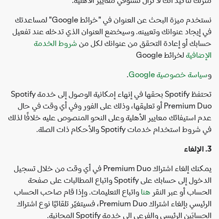
نستخدم ميزة البحث عن العنوان في "خرائط Google" لمساعدتك
في إيجاد عنوانك وتعيينه. وسيخضع العنوان الذي تدخله عند تفعيل
حسابك أو إعادة التحقق من عنوانك لكل من
شروط الخدمة
الإضافية
لخرائط Google
و
سياسة خصوصية Google
.
تحتفظ Spotify بحقها في إنهاء إمكانية الوصول إلى خدمة Spotify
Premium Duo أو تعليقها، وذلك على الفور وفي أي وقت في حال
عدم استيفائك معايير الأهلية وعلى النحو المنصوص عليه خلافًا لذلك
في شروط استخدام خدمات Spotify والأحكام ذات الصلة.
3. الإلغاء
يمكنك إلغاء اشتراك Premium Duo في أي وقت من خلال تسجيل
الدخول إلى حسابك على Spotify واتباع المطالبات على صفحة
الحساب أو عبر النقر
هنا
واتباع التعليمات. وإذا قام صاحب الحساب
الرئيسي بإلغاء اشتراك Premium Duo، فسيتغيّر تلقائيًا نوع اشتراك
الحسابَين الرئيسي والفرعي إلى خدمة Spotify المجانية.