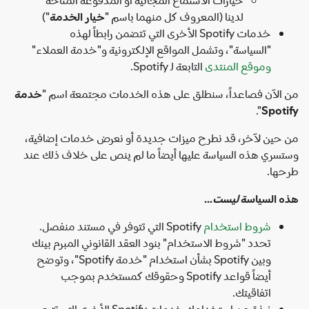
لدينا (المعروف كل منهما باسم "
خيار الخدمة
")
خدمات Spotify الأخرى التي تتضمن رابطاً لهذه
"السياسة"، وتشمل المواقع الإلكترونية و"خدمة العملاء"
وموقع المنتدى
التابعة لـ Spotify.
الآن فصاعداً، سنطلق على هذه الخدمات مجتمعة اسم "
خدمة
".
Spot
حين لآخر، قد نطرح ميزات جديدة أو نعرض خدمات إضافية،
سري هذه السياسة عليها أيضاً ما لم ينص على خلاف ذلك عند
ها.
 السياسة
ليست
...
شروط استخدام
Spotify التي تتوفر في مستند منفصل.
تحدد "شروط الاستخدام" بنود العقد القانوني المبرم بينك
وبين Spotify بشأن استخدام "خدمة Spotify"، وتوضح
أيضاً قواعد Spotify وحقوقك كمستخدم بموجب
اتفاقيتك.
نبذة عن استخدامك خدمات Spotify الأخرى التي تتبع