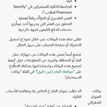
البلد
الجامعة/الكلية (للمشتركين في "Spotify
Premium للطلاب")
العمر التقديري أو المؤكَّد وفقاً لعملية
التحقق من العمر التي يجريها أحد موفِّري
خدمات الدفع التابعين لجهة خارجية
نتلقى منك هذه البيانات، من خلال نموذج تسجيل
الاشتراك أو صفحة الحساب على سبيل المثال.
نجمع أيضاً بعض هذه البيانات من جهازك، مثل
البلد أو المنطقة. ولمزيد من المعلومات حول كيفية
تجميع هذه البيانات واستخدامها، يمكنك الاطِّلاع
على "
موقعك العام (غير دقيق)"
في الفئة "بيانات
الاستخدام".
انات
قد نطلب عنوان الشارع الخاص بك ونعالجه للأسباب
عنوان
التالية:
جغرافي
للتحقق من أهلية "خيار الخدمة"