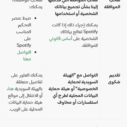
موافقة
إلينا بشأن تجميع بياناتك
يمكنك:
الشخصية أو استخدامها
ضبط عنصر
يمكنك إجراء ذلك إذا كانت
التحكم
Spotify تعالج بياناتك
المناسب
الشخصية على
أساس قانوني
على
للموافقة.
Spotify
التواصل
معنا
ديم
التواصل مع "الهيئة
يمكنك العثور على
كوى
السويدية لحماية
تفاصيل متعلقة
الخصوصية" أو هيئة حماية
بالهيئة السويدية
هنا
،
البيانات المحلية لطرح أي
أو الانتقال إلى موقع
استفسارات أو مخاوف
هيئة حماية البيانات
المحلية على الويب.