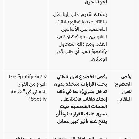
لجهة أخرى
يمكنك تقديم طلب إلينا لنقل
بياناتك عندما نعالج بياناتك
الشخصية على الأساسين
القانونيين للموافقة أو تنفيذ
العقد. ومع ذلك، ستحاول
Spotify تنفيذ أي طلب قدر
الإمكان.
فض
رفض الخضوع لقرار تلقائي
لا تنفذ Spotify هذا
لخضوع
بحت (قرارات متخذة بدون
النوع من القرار
قرار
تدخل بشري)، بما في ذلك
التلقائي في "خدمة
تلقائي
إنشاء ملفات قائمة على
Spotify".
السمات الشخصية حيث
يسري عليك القرار قانوناً أو
ينتج عنه تأثير كبير مماثل
حب
سحب الموافقة التي قدمتها
لسحب موافقتك،