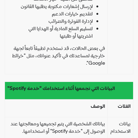
لإرسال إشعارات مكتوبة يطلبها القانون
لتقديم خيارات الدعم
لإدارة الفوترة والضرائب
لتسليم السلع المادية أو الهدايا التي
اشتريتها أو طلبتها
في بعض الحالات، قد نستخدم تطبيقاً تابعاً لجهة
خارجية لمساعدتك في تأكيد عنوانك، مثل "خرائط
Google".
البيانات التي نجمعها أثناء استخدامك "خدمة Spotify"
فئات
الوصف
انات
بياناتك الشخصية التي يتم تجميعها ومعالجتها عند
استخدام
الوصول إلى "خدمة Spotify" أو استخدامها.