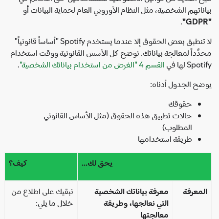
ناتهم الشخصية، مثل النظام الأوروبي العام لحماية البيانات أو
.
لا تنطبق بعض الحقوق إلا عندما يستخدم Spotify "أساساً قانونياً"
َّداً لمعالجة بياناتك. نوضح كل الأسس القانونية ووقت استخدام
Sp لها في
القسم 4 "الغرض من استخدام بياناتك الشخصية"
.
ح الجدول أدناه:
حقوقك
حالات تطبيق هذه الحقوق (مثل الأساس القانوني
المطلوب)
طريقة استخدامها
يحق لك...
كيف؟
معرفة
معرفة بياناتك الشخصية
نبقيك على اطلاع من
التي نعالجها، وطريقة
خلال ما يلي:
معالجتها