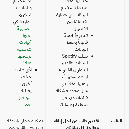
حذفها. مثلاً،
الاستخدام"
عندما نستخدم
والبيانات
البيانات في حماية
الأخرى
خدماتنا من
الواردة في
الاحتيال.
القسم 3
تلتزم Spotify
بعنوان
قانوناً بحفظ
"بيانات
البيانات
شخصية
تطلب Spotify
نجمعها
البيانات لتقديم
عنك".
الدعاوى القانونية
لأي طلبات
أو ممارستها أو
حذف
رفعها. مثلاً، في
أخرى،
حال وجود مشكلة
يمكنك
قائمة دون حل
التواصل
متعلقة بحسابك.
معنا
.
تقييد
تقديم طلب من أجل إيقاف
يمكنك ممارسة حقك
معالجة كل بياناتك
في فرض القيود من