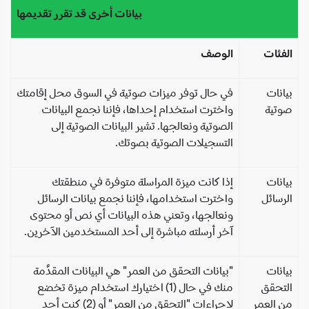
بيانات أخرى قد تقرر تقديمها
فئات
الوصف
انات
في حال توفر ميزات صوتية في السوق محل إقامتك
وتية
واخترت استخدام إحداها، فإننا نجمع البيانات
الصوتية ونعالجها. تشير البيانات الصوتية إلى
التسجيلات الصوتية بصوتك.
انات
إذا كانت ميزة المراسلة متوفرة في منطقتك
رسائل
واخترت استخدامها، فإننا نجمع بيانات الرسائل
ونعالجها، وتعني هذه البيانات أي نص أو محتوى
آخر أرسلته مباشرة إلى أحد المستخدمين الآخرين.
انات
"بيانات التحقق من العمر" هي البيانات المقدَّمة
تحقق
منك في حال (1) اختيارك استخدام ميزة تخضع
 العمر
لإجراءات "التحقق من العمر" أو (2) كنت أحد