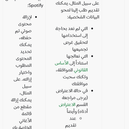
على سبيل المثال، يمكنك
Spotify:
تقديم طلب إلينا لمحو
البيانات الشخصية:
لإزالة
محتوى
التي لم نعد بحاجة
صوتي تم
إلى استخدامها
حفظه،
لتحقيق غرض
يمكنك
تجميعها
تحديد
التي نعالجها
المحتوى
استناداً إلى
الأساس
المطلوب
القانوني
للموافقة،
واختيار
ولكنك سحبت
إزالته. على
موافقتك
سبيل
في حالة الاعتراض
المثال،
(يرجى مراجعة
يمكنك إزالة
القسم
الاعتراض
مقطع من
أدناه) وأيضاً
قائمة
عند
الأغاني
تقديم
الخاصة بك