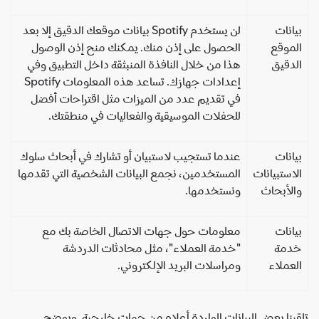
انات
لن يستخدم Spotify بيانات موقعك الدقيق إلا بعد
موقع
الحصول على إذن منك. يمكنك منح إذن الوصول
دقيق
هذا من خلال النافذة المنبثقة داخل التطبيق وفي
إعدادات جهازك. تساعد هذه المعلومات Spotify
في تقديم عدد من الميزات مثل اقتراحات أفضل
للحفلات الموسيقية والفعاليات في منطقتك.
انات
عندما تستجيب لاستبيان أو تشارك في أبحاث سلوك
استبيانات
المستخدمين، نجمع البيانات الشخصية التي تقدمها
لأبحاث
ونستخدمها.
انات
معلومات حول جهات الاتصال الخاصة بك مع
دمة
"خدمة العملاء"، مثل محادثات الدردشة
عملاء
ومراسلات البريد الإلكتروني.
ينا بعض البيانات الواردة أعلاه من جهات خارجية. ويوضح