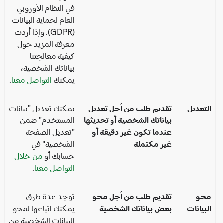
في النظام الأوروبي
العام لحماية البيانات
(GDPR). وإذا أردت
معرفة المزيد حول
كيفية معالجتنا
بياناتك الشخصية،
يمكنك
التواصل معنا
.
تعديل
تقديم طلب من أجل تعديل
يمكنك تعديل "بيانات
بياناتك الشخصية أو تحديثها
المستخدم" ضمن
عندما تكون غير دقيقة أو
"تعديل الصفحة
غير مكتملة
الشخصية" في
حسابك أو
من خلال
التواصل معنا
.
حو
تقديم طلب من أجل محو
توجد عدة طرق
بيانات
بعض بياناتك الشخصية
يمكنك اتباعها لمحو
البيانات الشخصية من