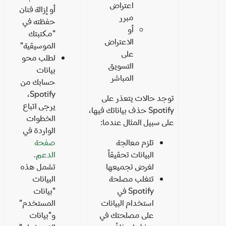
اعتراض
أو إزالة فنان
مبرر
حفظته في
أو
"مكتبتك
الاعتراض
الموسيقية"
على
لطلب محو
التسويق
بيانات
المباشر
حسابك من
Spotify،
توجد حالات يتعذر على
يرجى اتباع
Spotify حذف بياناتك فيها،
الخطوات
على سبيل المثال عندما:
الواردة في
تلزم معالجة
صفحة
البيانات تحقيقاً
الدعم
.
لغرض تجميعها
تشمل هذه
تتغلب مصلحة
البيانات
Spotify في
"بيانات
استخدام البيانات
المستخدم"
على مصلحتك في
و"بيانات