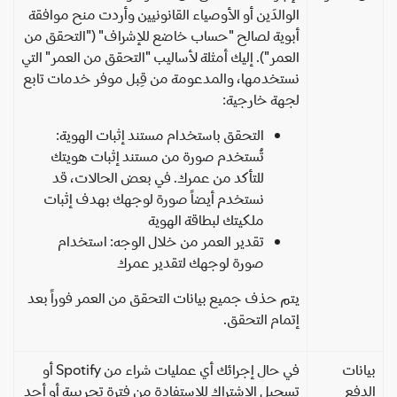
الوالدَين أو الأوصياء القانونيين وأردت منح موافقة
أبوية لصالح "حساب خاضع للإشراف" ("التحقق من
العمر"). إليك أمثلة لأساليب "التحقق من العمر" التي
نستخدمها، والمدعومة من قِبل موفر خدمات تابع
لجهة خارجية:
التحقق باستخدام مستند إثبات الهوية:
تُستخدم صورة من مستند إثبات هويتك
للتأكد من عمرك. في بعض الحالات، قد
نستخدم أيضاً صورة لوجهك بهدف إثبات
ملكيتك لبطاقة الهوية
تقدير العمر من خلال الوجه: استخدام
صورة لوجهك لتقدير عمرك
يتم حذف جميع بيانات التحقق من العمر فوراً بعد
إتمام التحقق.
انات
في حال إجرائك أي عمليات شراء من Spotify أو
دفع
تسجيل الاشتراك للاستفادة من فترة تجريبية أو أحد