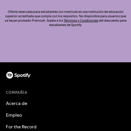
Oferta reservada para estudiantes con matrícula en una institución de educación
superior acreditada que cumpla con los requisitos. No disponible para usuarios que
ya hayan probado Premium. Sujeta a los
Términos y Condiciones
del descuento para
estudiantes de Spotify.
COMPAÑÍA
Acerca de
Empleo
For the Record