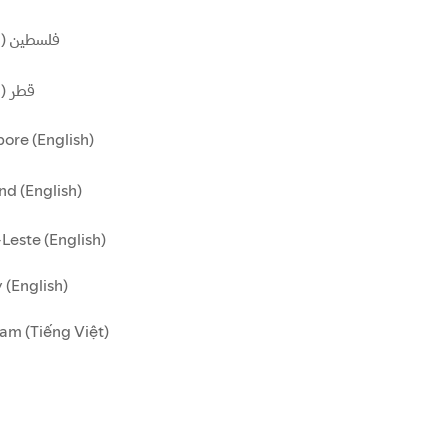
فلسطين (ا)
قطر ()
ore (English)
nd (English)
Leste (English)
 (English)
am (Tiếng Việt)