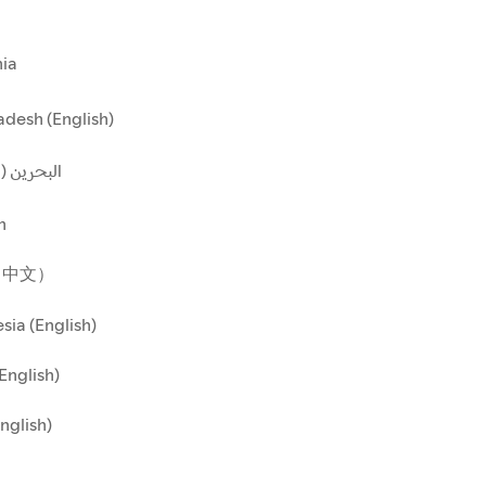
ia
desh (English)
البحرين ()
n
（中文）
sia (English)
(English)
English)