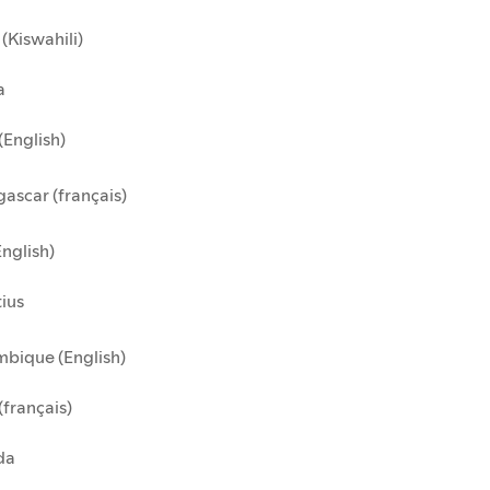
(Kiswahili)
a
(English)
ascar (français)
English)
ius
bique (English)
(français)
da