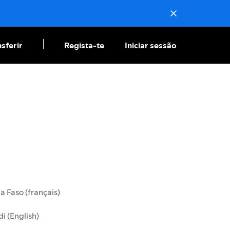
sferir
Regista-te
Iniciar sessão
a Faso (français)
i (English)