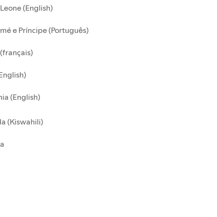
 Leone (English)
mé e Príncipe (Português)
(français)
English)
ia (English)
 (Kiswahili)
a