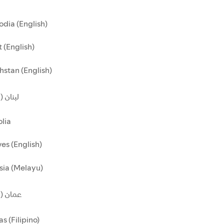
dia (English)
 (English)
stan (English)
لبنان )
lia
es (English)
sia (Melayu)
عمان ()
as (Filipino)