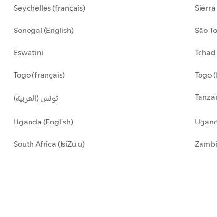
Seychelles (français)
Sierra
Senegal (English)
São To
Eswatini
Tchad 
Togo (français)
Togo (
Tanzan
تونس (العربية)
Uganda (English)
Uganda
South Africa (IsiZulu)
Zambi