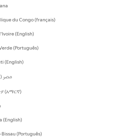
ana
ique du Congo (français)
'Ivoire (English)
Verde (Português)
ti (English)
مصر (ا)
ያ (አማርኛ)
a
 (English)
Bissau (Português)