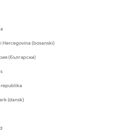
ia
i Hercegovina (bosanski)
рия (български)
us
 republika
rk (dansk)
nd