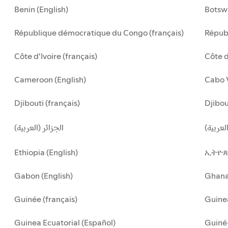
Benin (English)
Botsw
République démocratique du Congo (français)
Républ
Côte d'Ivoire (français)
Côte d
Cameroon (English)
Cabo 
Djibouti (français)
Djibou
لعربية
الجزائر (العربية)
Ethiopia (English)
ኢትዮጵ
Gabon (English)
Ghan
Guinée (français)
Guinea
Guinea Ecuatorial (Español)
Guiné-