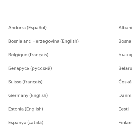
Andorra (Español)
Alban
Bosnia and Herzegovina (English)
Bosna 
Belgique (français)
Бълга
Беларусь (русский)
Belar
Suisse (français)
Česká
Germany (English)
Danma
Estonia (English)
Eesti
Espanya (català)
Finla