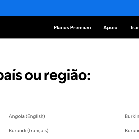
Planos Premium
Apoio
Tran
país ou região
:
Angola (English)
Burkin
Burundi (français)
Burund