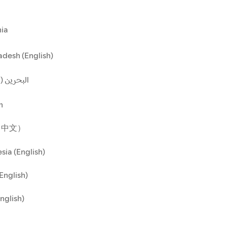
ia
desh (English)
البحرين ()
n
（中文）
sia (English)
(English)
English)