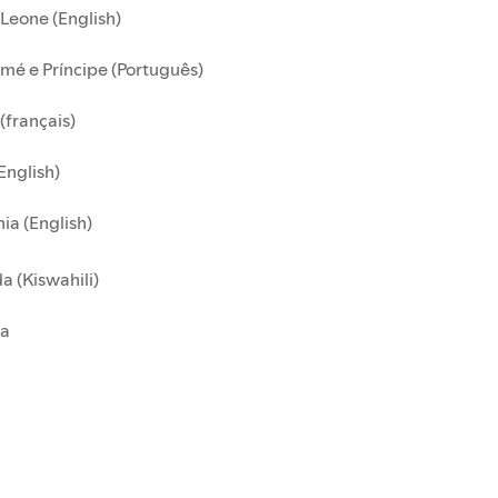
 Leone (English)
mé e Príncipe (Português)
(français)
English)
ia (English)
 (Kiswahili)
a