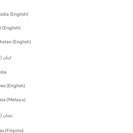
dia (English)
 (English)
stan (English)
لبنان )
lia
es (English)
sia (Melayu)
عمان ()
as (Filipino)