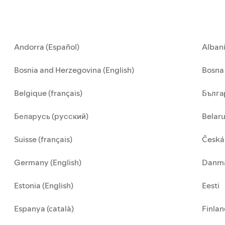
Andorra (Español)
Alban
Bosnia and Herzegovina (English)
Bosna 
Belgique (français)
Бълга
Беларусь (русский)
Belar
Suisse (français)
Česká
Germany (English)
Danma
Estonia (English)
Eesti
Espanya (català)
Finla