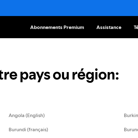
Abonnements Premium
Assistance
T
tre pays ou région
:
Angola (English)
Burkin
Burundi (français)
Burund