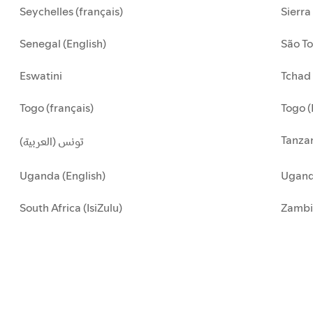
Seychelles (français)
Sierra
Senegal (English)
São To
Eswatini
Tchad 
Togo (français)
Togo (
Tanzan
تونس (العربية)
Uganda (English)
Uganda
South Africa (IsiZulu)
Zambi