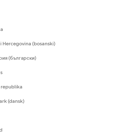
ia
i Hercegovina (bosanski)
рия (български)
us
 republika
rk (dansk)
nd