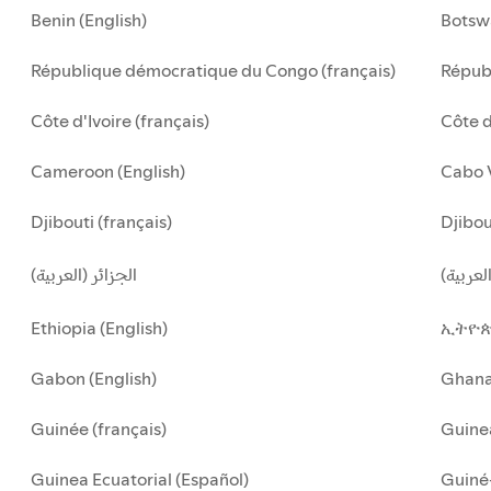
Benin (English)
Botsw
République démocratique du Congo (français)
Républ
Côte d'Ivoire (français)
Côte d
Cameroon (English)
Cabo 
Djibouti (français)
Djibou
لعربية
الجزائر (العربية)
Ethiopia (English)
ኢትዮጵ
Gabon (English)
Ghan
Guinée (français)
Guinea
Guinea Ecuatorial (Español)
Guiné-