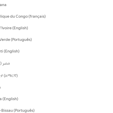
ana
ique du Congo (français)
'Ivoire (English)
Verde (Português)
ti (English)
مصر (ا)
ያ (አማርኛ)
a
 (English)
Bissau (Português)