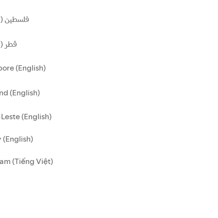
فلسطين (ا)
قطر ()
ore (English)
nd (English)
Leste (English)
 (English)
am (Tiếng Việt)