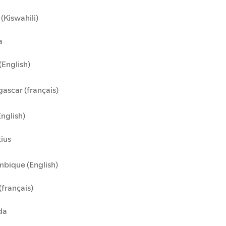
(Kiswahili)
a
(English)
ascar (français)
English)
ius
bique (English)
(français)
da