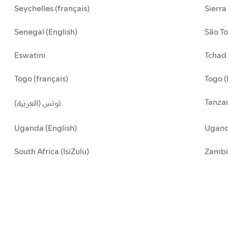
Seychelles (français)
Sierra
Senegal (English)
São To
Eswatini
Tchad 
Togo (français)
Togo (
Tanzan
تونس (العربية)
Uganda (English)
Uganda
South Africa (IsiZulu)
Zambi