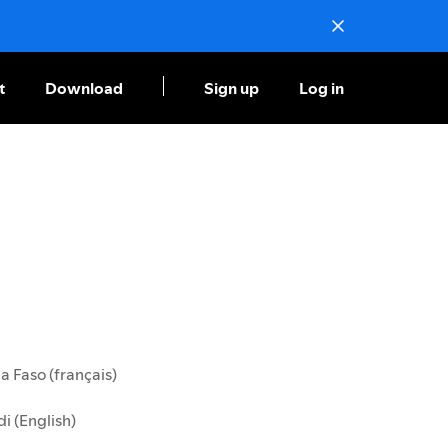
t
Download
Sign up
Log in
a Faso (français)
i (English)