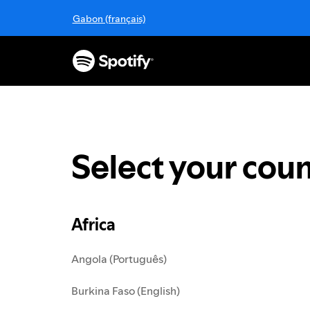
S
Gabon (français)
k
i
p
t
o
c
o
n
t
Select your coun
e
n
t
Africa
Angola (Português)
Burkina Faso (English)