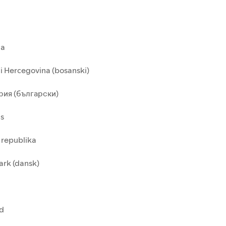
ia
i Hercegovina (bosanski)
рия (български)
us
 republika
rk (dansk)
nd