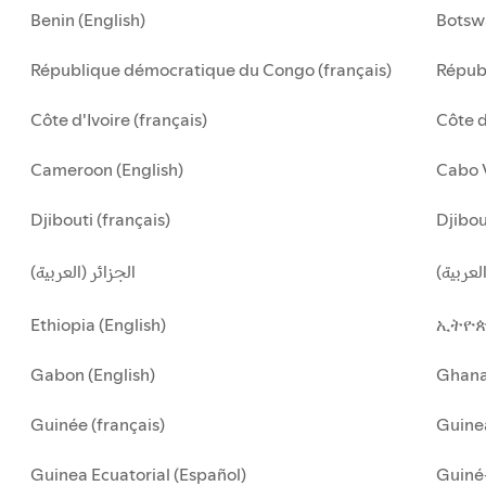
Benin (English)
Botsw
République démocratique du Congo (français)
Républ
Côte d'Ivoire (français)
Côte d
Cameroon (English)
Cabo 
Djibouti (français)
Djibou
لعربية
الجزائر (العربية)
Ethiopia (English)
ኢትዮጵ
Gabon (English)
Ghan
Guinée (français)
Guinea
Guinea Ecuatorial (Español)
Guiné-