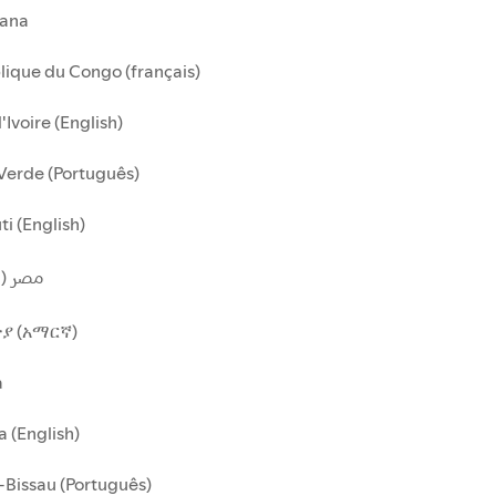
ana
ique du Congo (français)
'Ivoire (English)
Verde (Português)
ti (English)
مصر (ا)
ያ (አማርኛ)
a
 (English)
Bissau (Português)