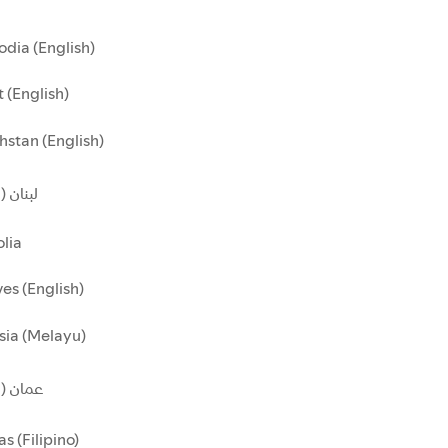
dia (English)
 (English)
stan (English)
لبنان )
lia
es (English)
sia (Melayu)
عمان ()
as (Filipino)