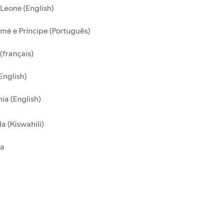
 Leone (English)
mé e Príncipe (Português)
(français)
English)
ia (English)
 (Kiswahili)
a