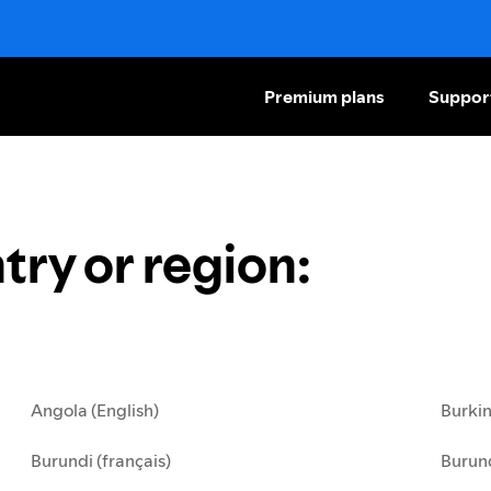
Premium plans
Suppor
try or region
:
Angola (English)
Burkin
Burundi (français)
Burund