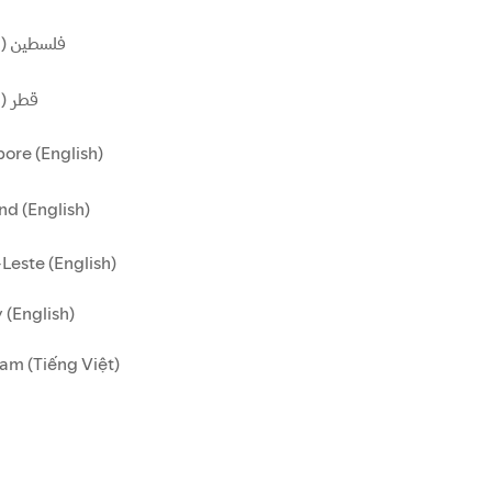
فلسطين (ا)
قطر ()
ore (English)
nd (English)
Leste (English)
 (English)
am (Tiếng Việt)