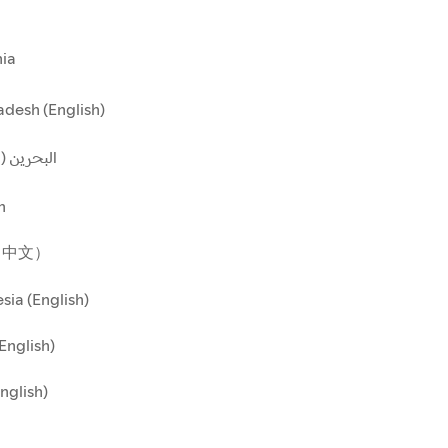
ia
desh (English)
البحرين ()
n
（中文）
sia (English)
(English)
English)