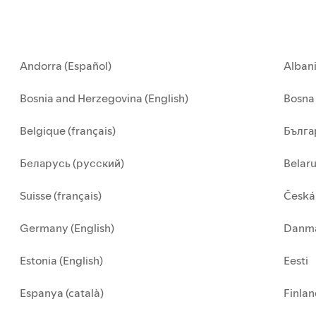
Andorra (Español)
Alban
Bosnia and Herzegovina (English)
Bosna 
Belgique (français)
Бълга
Беларусь (русский)
Belar
Suisse (français)
Česká
Germany (English)
Danma
Estonia (English)
Eesti
Espanya (català)
Finla