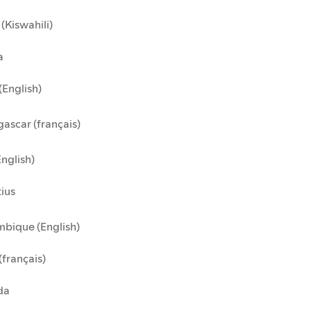
(Kiswahili)
a
(English)
ascar (français)
English)
ius
bique (English)
(français)
da