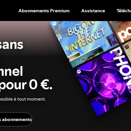
Abonnements Premium
Assistance
Téléch
PASSER
AU
CONTENU
sans
nnel
pour 0 €.
ossible à tout moment.
es abonnements