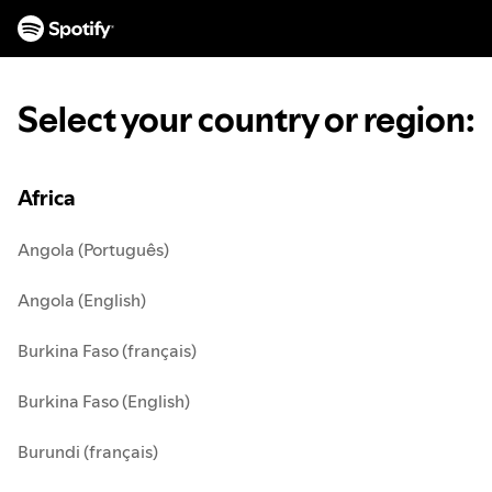
S
k
i
p
t
Select your country or region
:
o
c
o
Africa
n
t
Angola (Português)
e
n
Angola (English)
t
Burkina Faso (français)
Burkina Faso (English)
Burundi (français)