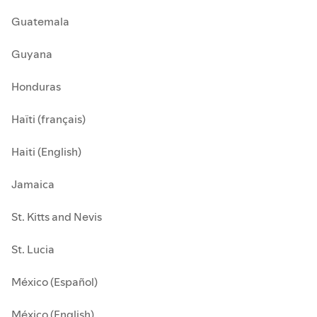
Guatemala
Guyana
Honduras
Haïti (français)
Haiti (English)
Jamaica
St. Kitts and Nevis
St. Lucia
México (Español)
México (English)