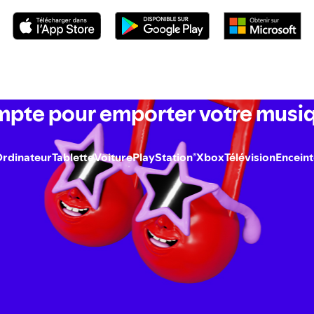
mpte pour emporter votre musi
rdinateur
Tablette
Voiture
PlayStation
Xbox
Télévision
Encein
®