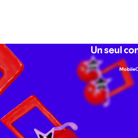
Un seul co
Mobile
O