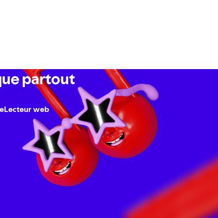
que partout
te
Lecteur web