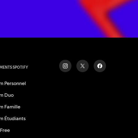
ENTS SPOTIFY
m Personnel
m Duo
m Famille
m Étudiants
 Free