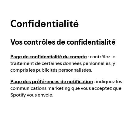
Intégrité des élections chez Spotify
En savoir plus sur la confidentialité
Confidentialité
Notre approche en matière de contenu
dangereux et trompeur
Vos contrôles de confidentialité
Notre approche en matière d'extrémisme
Page de confidentialité du compte
: contrôlez le
violent
traitement de certaines données personnelles, y
compris les publicités personnalisées.
Comprendre les recommandations
Page des préférences de notification
: indiquez les
communications marketing que vous acceptez que
Spotify vous envoie.