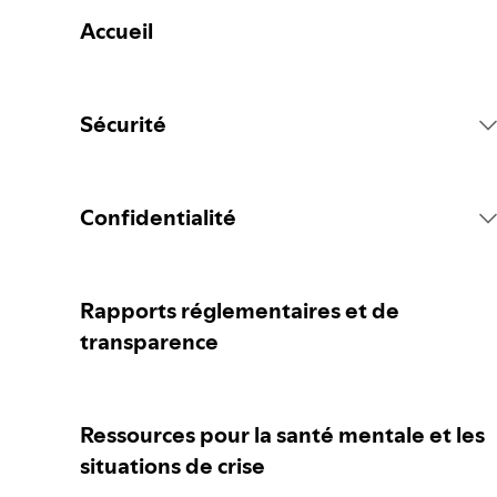
Accueil
Sécurité
Règlement de la plateforme Spotify
Confidentialité
Mesures concernant le contenu
Collecter vos données personnelles
Rapports réglementaires et de
transparence
Signaler du contenu
Protéger vos données personnelles
Ressources pour la santé mentale et les
Conseils pour les parent·e·s ou gardien·ne·s
Vos contrôles de confidentialité
situations de crise