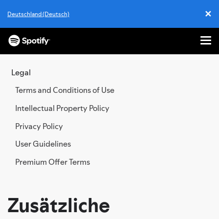
✕
Deutschland (Deutsch)
Cl
Me
SKIP
TO
Legal
CONTENT
Terms and Conditions of Use
Intellectual Property Policy
Privacy Policy
User Guidelines
Premium Offer Terms
Zusätzliche