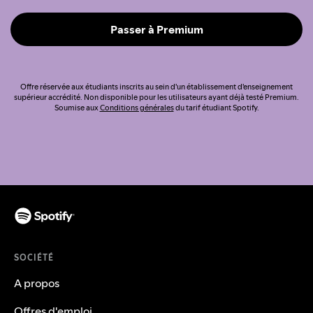
Passer à Premium
Offre réservée aux étudiants inscrits au sein d'un établissement d'enseignement
supérieur accrédité. Non disponible pour les utilisateurs ayant déjà testé Premium.
Soumise aux
Conditions générales
du tarif étudiant Spotify.
SOCIÉTÉ
A propos
Offres d'emploi