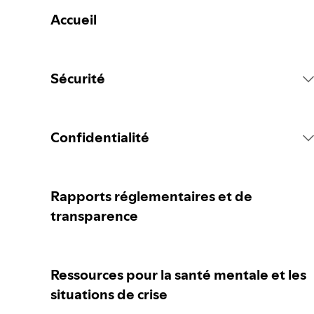
Accueil
Sécurité
Règlement de la plateforme Spotify
Confidentialité
Mesures concernant le contenu
Collecter vos données personnelles
Rapports réglementaires et de
transparence
Signaler du contenu
Protéger vos données personnelles
Ressources pour la santé mentale et les
Conseils pour les parent·e·s ou gardien·ne·s
Vos contrôles de confidentialité
situations de crise