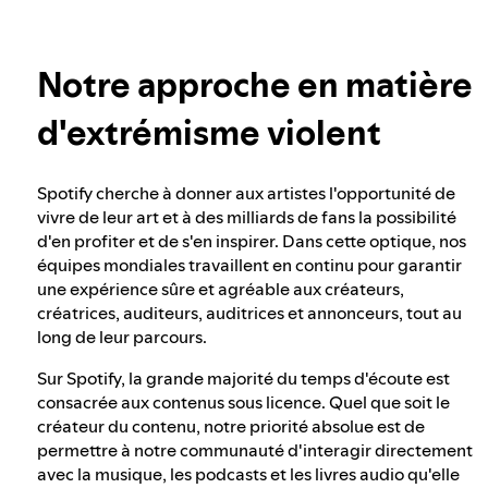
Intégrité des élections chez Spotify
En savoir plus sur la confidentialité
Notre approche en matière
Notre approche en matière de contenu
dangereux et trompeur
d'extrémisme violent
Notre approche en matière d'extrémisme
Spotify cherche à donner aux artistes l'opportunité de
violent
vivre de leur art et à des milliards de fans la possibilité
d'en profiter et de s'en inspirer. Dans cette optique, nos
équipes mondiales travaillent en continu pour garantir
une expérience sûre et agréable aux créateurs,
Comprendre les recommandations
créatrices, auditeurs, auditrices et annonceurs, tout au
long de leur parcours.
Sur Spotify, la grande majorité du temps d'écoute est
consacrée aux contenus sous licence. Quel que soit le
créateur du contenu, notre priorité absolue est de
permettre à notre communauté d'interagir directement
avec la musique, les podcasts et les livres audio qu'elle