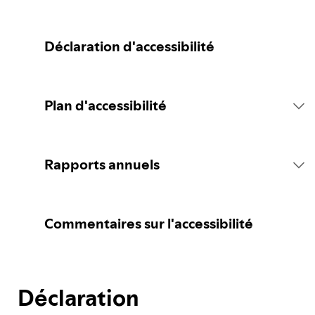
Déclaration d'accessibilité
Plan d'accessibilité
Introduction
Rapports annuels
Déclaration d'engagement
Rapport 2026
Commentaires sur l'accessibilité
Concertation
Déclaration
Plan de Spotify