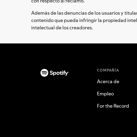
con respecto al reclamo.
Además de las denuncias de los usuarios y titul
contenido que pueda infringir la propiedad int
intelectual de los creadores.
COMPAÑÍA
Acerca de
Empleo
For the Record