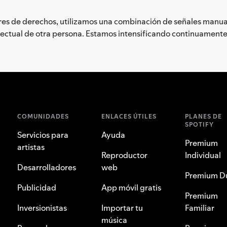
ares de derechos, utilizamos una combinación de señales manua
electual de otra persona. Estamos intensificando continuament
COMUNIDADES
ENLACES ÚTILES
PLANES DE
SPOTIFY
Servicios para
Ayuda
Premium
artistas
Reproductor
Individual
Desarrolladores
web
Premium D
Publicidad
App móvil gratis
Premium
Inversionistas
Importar tu
Familiar
música