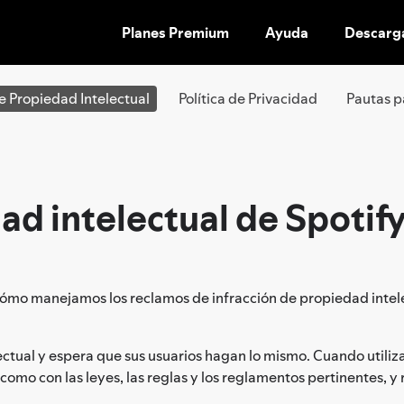
Planes Premium
Ayuda
Descarg
IR
AL
CONTENIDO
de Propiedad Intelectual
Política de Privacidad
Pautas p
ad intelectual de Spotif
cómo manejamos los reclamos de infracción de propiedad intelect
ctual y espera que sus usuarios hagan lo mismo. Cuando utilizan
í como con las leyes, las reglas y los reglamentos pertinentes, y