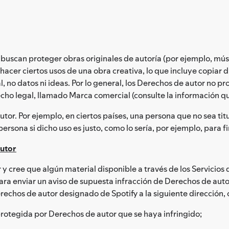
uscan proteger obras originales de autoría (por ejemplo, música
acer ciertos usos de una obra creativa, lo que incluye copiar dic
, no datos ni ideas. Por lo general, los Derechos de autor no p
echo legal, llamado Marca comercial (consulte la información q
tor. Por ejemplo, en ciertos países, una persona que no sea ti
ersona si dicho uso es justo, como lo sería, por ejemplo, para fin
autor
 y cree que algún material disponible a través de los Servicios 
ra enviar un aviso de supuesta infracción de Derechos de auto
echos de autor designado de Spotify a la siguiente dirección, 
protegida por Derechos de autor que se haya infringido;