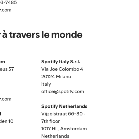
03-7485
y.com
 à travers le monde
ium
Spotify Italy S.r.l.
eus 37
Via Joe Colombo 4
20124 Milano
Italy
office@spotify.com
y.com
Spotify Netherlands
H
Vijzelstraat 66-80 -
den 10
7th floor
1017 HL, Amsterdam
Netherlands