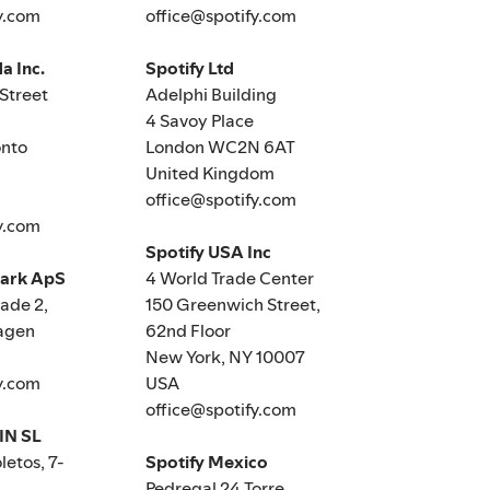
y.com
office@spotify.com
a Inc.
Spotify Ltd
Street
Adelphi Building
4 Savoy Place
nto
London WC2N 6AT
United Kingdom
office@spotify.com
y.com
Spotify USA Inc
mark ApS
4 World Trade Center
de 2,
150 Greenwich Street,
agen
62nd Floor
New York, NY 10007
y.com
USA
office@spotify.com
IN SL
letos, 7-
Spotify Mexico
Pedregal 24 Torre