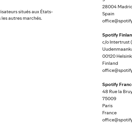
28004 Madri
ilisateurs situés aux États-
Spain
us les autres marchés.
office@spotif
Spotify Finla
c/o Intertrust 
Uudenmaanka
00120 Helsink
Finland
office@spotif
Spotify Fran
48 Rue la Bru
75009
Paris
France
office@spotif