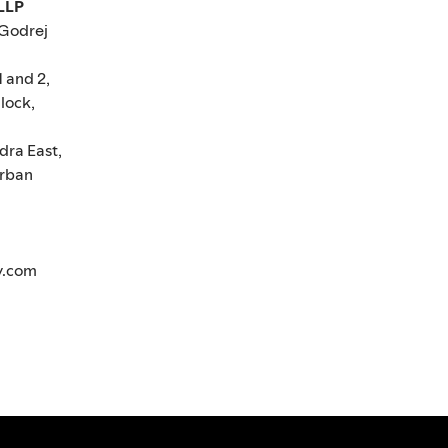
 LLP
 Godrej
1 and 2,
lock,
dra East,
rban
y.com