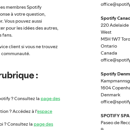
office@spotif
des membres Spotify
onse à votre question,
Spotify Canad
r. Vous pouvez aussi
220 Adelaide 
er pour les idées des autres,
West
 fans.
M5H 1W7 Toro
Ontario
ice client si vous ne trouvez
Canada
 la communauté.
office@spotif
rubrique :
Spotify Den
Kampmannsga
1604 Copenh
Denmark
otify ? Consultez la
page des
office@spotif
tion ? Accédez à l'
espace
SPOTIFY SPA
Paseo de Reco
oi ? Consultez la
page des
9