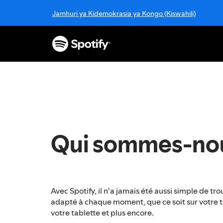
P
Jamhuri ya Kidemokrasia ya Kongo (Kiswahili)
a
s
s
e
r
a
u
c
o
n
t
Qui sommes-nou
e
n
u
Avec Spotify, il n'a jamais été aussi simple de tro
adapté à chaque moment, que ce soit sur votre t
votre tablette et plus encore.