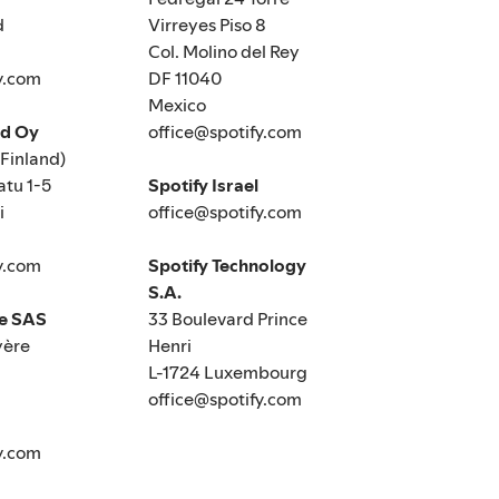
d
Virreyes Piso 8
Col. Molino del Rey
y.com
DF 11040
Mexico
nd Oy
office@spotify.com
(Finland)
tu 1-5
Spotify Israel
i
office@spotify.com
y.com
Spotify Technology
S.A.
ce SAS
33 Boulevard Prince
yère
Henri
L-1724 Luxembourg
office@spotify.com
y.com