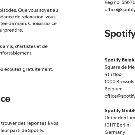
Reg no: 5567
office@spotif
'épisodes. Que vous soyez au
e séance de relaxation, vous
rtée de main. Choisissez ce
surprendre.
Spotify
 amis, d'artistes et de
confortablement.
Spotify Belg
Square de Me
ou écoutez gratuitement.
4th floor
1000 Brussels
Belgium
nce
office@spotif
Spotify Gmb
Unter den Lin
r trouver des réponses à vos
10117 Berlin
leur parti de Spotify.
Germany