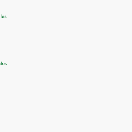
ales
les