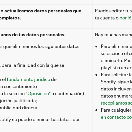
 o actualicemos datos personales que
Puedes editar tus 
completos.
tu cuenta o
ponié
gunos de tus datos personales.
Hay muchas maner
s que eliminemos los siguientes datos
Para eliminar 
selecciona el 
eliminarlo. Po
para la finalidad con la que se
playlist o un a
Para solicitar 
 el
fundamento jurídico
de
Spotify, sigue 
 tu consentimiento
datos incluyen
a la sección "
Oposición
" a continuación)
datos enumera
eción justificada;
recopilamos so
publicidad directa.
Para cualquier
en contacto co
potify no puede eliminar tus datos; por