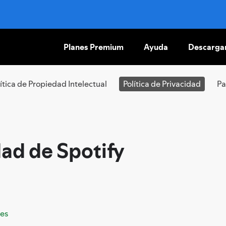
Planes Premium
Ayuda
Descarga
IR
AL
CONTENIDO
lítica de Propiedad Intelectual
Política de Privacidad
Pa
dad de Spotify
les