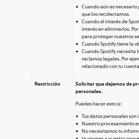
Cuando aún es necesario p
que los recolectamos.
Cuando el interés de Spoti
interés en eliminarlos. P
para proteger nuestros se
Cuando Spotify tiene la ob
Cuando Spotify necesita l
reclamos legales. Por ejem
relacionado con tu cuenta
Restricción
Solicitar que dejemos de pr
personales.
Puedes hacer esto si:
Tus datos personales son 
Nuestro procesamiento es 
No necesitamos tu informa
te opones a nuestro proc