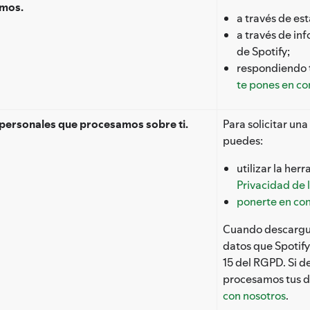
amos.
a través de esta
a través de inf
de Spotify;
respondiendo t
te pones en co
s personales que procesamos sobre ti.
Para solicitar una
puedes:
utilizar la he
Privacidad de 
ponerte en con
Cuando descargues
datos que Spotify
15 del RGPD. Si 
procesamos tus d
con nosotros
.