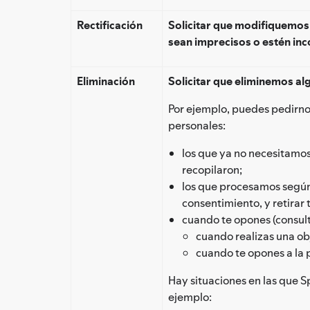
Rectificación
Solicitar que modifiquemos
sean imprecisos o estén in
Eliminación
Solicitar que eliminemos al
Por ejemplo, puedes pedirno
personales:
los que ya no necesitamos 
recopilaron;
los que procesamos según
consentimiento, y retirar
cuando te opones (consult
cuando realizas una obj
cuando te opones a la 
Hay situaciones en las que S
ejemplo: