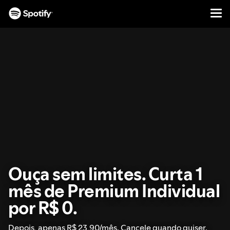
Men
PULAR
PARA
O
CONTEÚDO
Ouça sem limites. Curta 1
mês de Premium Individual
por R$ 0.
Depois, apenas R$ 23,90/mês. Cancele quando quiser.