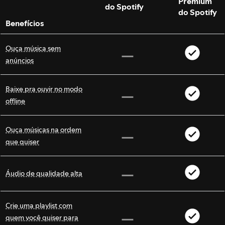
Premium
do Spotify
do Spotify
Benefícios
Ouça música sem
anúncios
Baixe pra ouvir no modo
offline
Ouça músicas na ordem
que quiser
Áudio de qualidade alta
Crie uma playlist com
quem você quiser para