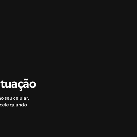
ituação
 seu celular,
ncele quando