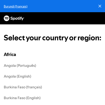
S
Burundi (français)
k
i
p
t
o
c
Select your country or region
:
o
n
t
e
Africa
n
t
Angola (Português)
Angola (English)
Burkina Faso (français)
Burkina Faso (English)