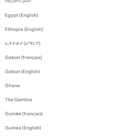
مصر (العربية)
Egypt (English)
Ethiopia (English)
ኢትዮጵያ (አማርኛ)
Gabon (français)
Gabon (English)
Ghana
The Gambia
Guinée (français)
Guinea (English)