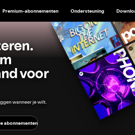
Premium-abonnementen
Ondersteuning
Downlo
DOORGAAN
NAAR
CONTENT
eren.
um
and voor
ggen wanneer je wilt.
lle abonnementen