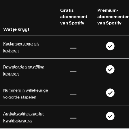
Gratis
Premium-
abonnement
abonnemente
van Spotify
van Spotify
Wat je krijgt
Reclamevrij muziek
luisteren
Downloaden en offline
luisteren
Nummers in willekeurige
volgorde afspelen
Audiokwaliteit zonder
kwaliteitsverlies