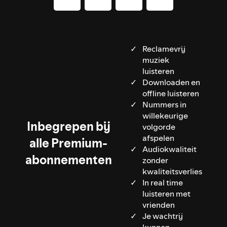
Reclamevrij
muziek
luisteren
Downloaden en
offline luisteren
Nummers in
willekeurige
Inbegrepen bij
volgorde
afspelen
alle Premium-
Audiokwaliteit
abonnementen
zonder
kwaliteitsverlies
In real time
luisteren met
vrienden
Je wachtrij
kunnen