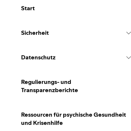
Start
Sicherheit
Spotify Plattformregeln
Datenschutz
Maßnahmen in Bezug auf Inhalte
Erfassung deiner personenbezogenen Daten
Regulierungs- und
Transparenzberichte
Inhalte melden
Schutz deiner personenbezogenen Daten
Ressourcen für psychische Gesundheit
Leitfaden für Eltern und
Datenschutzeinstellungen
Betreuungspersonen
und Krisenhilfe