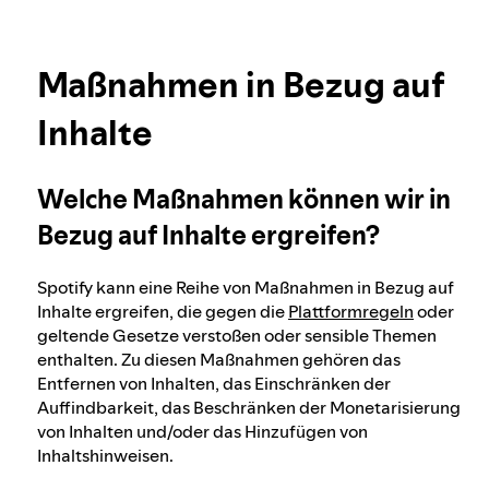
Mehr Infos zum Datenschutz
Unser Ansatz zur Prüfung des Alters der
Nutzer*innen
Maßnahmen in Bezug auf
Inhalte
Schutz der Integrität von Wahlen bei Spotify
Welche Maßnahmen können wir in
Unser Ansatz für gefährliche und täuschende
Bezug auf Inhalte ergreifen?
Inhalte
Spotify kann eine Reihe von Maßnahmen in Bezug auf
Inhalte ergreifen, die gegen die
Plattformregeln
oder
Unser Ansatz zum Thema gewalttätiger
geltende Gesetze verstoßen oder sensible Themen
Extremismus
enthalten. Zu diesen Maßnahmen gehören das
Entfernen von Inhalten, das Einschränken der
Auffindbarkeit, das Beschränken der Monetarisierung
Empfehlungen auf Spotify verstehen
von Inhalten und/oder das Hinzufügen von
Inhaltshinweisen.