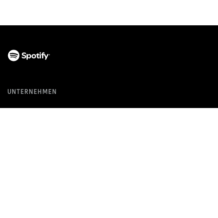
UNTERNEHMEN
Info
Jobs
For the Record
COMMUNITYS