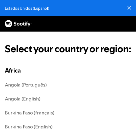
S
Estados Unidos (Español)
k
i
p
t
o
c
Select your country or region
:
o
n
t
e
Africa
n
t
Angola (Português)
Angola (English)
Burkina Faso (français)
Burkina Faso (English)