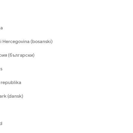
ia
i Hercegovina (bosanski)
рия (български)
us
 republika
rk (dansk)
nd