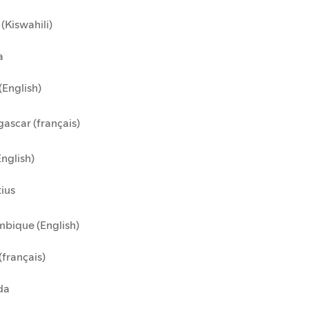
(Kiswahili)
a
(English)
ascar (français)
English)
ius
bique (English)
(français)
da