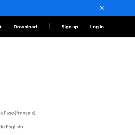
t
Download
Sign up
Log in
a Faso (français)
i (English)