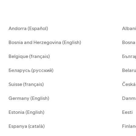
Andorra (Español)
Alban
Bosnia and Herzegovina (English)
Bosna 
Belgique (français)
Бълга
Беларусь (русский)
Belar
Suisse (français)
Česká
Germany (English)
Danma
Estonia (English)
Eesti
Espanya (català)
Finla