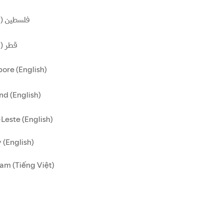
فلسطين (ا)
قطر ()
ore (English)
nd (English)
Leste (English)
 (English)
am (Tiếng Việt)