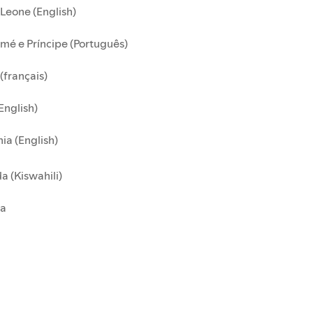
 Leone (English)
mé e Príncipe (Português)
(français)
English)
ia (English)
 (Kiswahili)
a