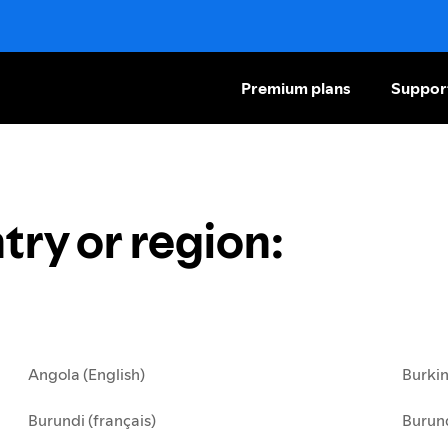
Premium plans
Suppor
try or region
:
Angola (English)
Burkin
Burundi (français)
Burund