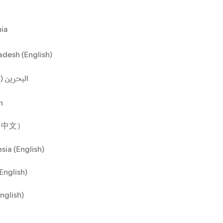
ia
desh (English)
البحرين ()
n
（中文）
sia (English)
(English)
English)