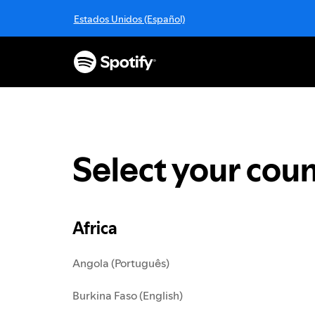
S
Estados Unidos (Español)
k
i
p
t
o
c
o
n
t
Select your coun
e
n
t
Africa
Angola (Português)
Burkina Faso (English)