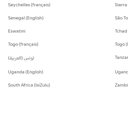
Seychelles (français)
Sierra
Senegal (English)
São To
Eswatini
Tchad 
Togo (français)
Togo (
Tanzan
تونس (العربية)
Uganda (English)
Uganda
South Africa (IsiZulu)
Zambi