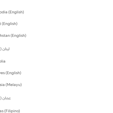
dia (English)
 (English)
stan (English)
لبنان )
lia
es (English)
sia (Melayu)
عمان ()
as (Filipino)