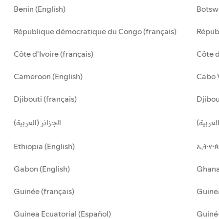
Benin (English)
Botsw
République démocratique du Congo (français)
Républ
Côte d'Ivoire (français)
Côte d
Cameroon (English)
Cabo 
Djibouti (français)
Djibou
لعربية
الجزائر (العربية)
Ethiopia (English)
ኢትዮጵ
Gabon (English)
Ghan
Guinée (français)
Guinea
Guinea Ecuatorial (Español)
Guiné-