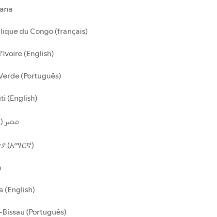
ana
ique du Congo (français)
'Ivoire (English)
Verde (Português)
ti (English)
مصر (ا)
ያ (አማርኛ)
a
 (English)
Bissau (Português)