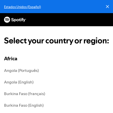
S
Estados Unidos (Español)
k
i
p
t
o
c
Select your country or region
:
o
n
t
e
Africa
n
t
Angola (Português)
Angola (English)
Burkina Faso (français)
Burkina Faso (English)