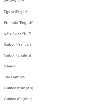
مصر (العربية)
Egypt (English)
Ethiopia (English)
ኢትዮጵያ (አማርኛ)
Gabon (français)
Gabon (English)
Ghana
The Gambia
Guinée (français)
Guinea (English)