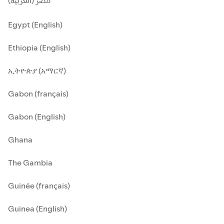
مصر (العربية)
Egypt (English)
Ethiopia (English)
ኢትዮጵያ (አማርኛ)
Gabon (français)
Gabon (English)
Ghana
The Gambia
Guinée (français)
Guinea (English)