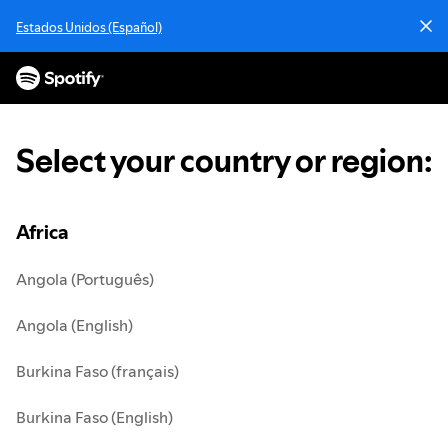
S
Estados Unidos (Español)
k
i
p
t
o
c
Select your country or region
:
o
n
t
e
Africa
n
t
Angola (Português)
Angola (English)
Burkina Faso (français)
Burkina Faso (English)