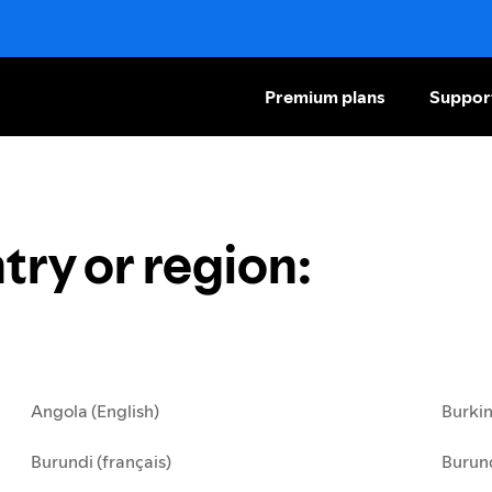
Premium plans
Suppor
try or region
:
Angola (English)
Burkin
Burundi (français)
Burund