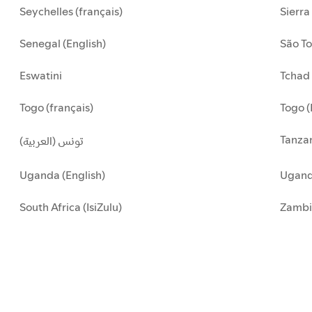
Seychelles (français)
Sierra
Senegal (English)
São To
Eswatini
Tchad 
Togo (français)
Togo (
Tanzan
تونس (العربية)
Uganda (English)
Uganda
South Africa (IsiZulu)
Zambi