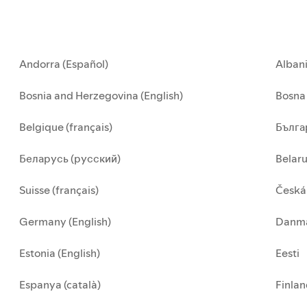
Andorra (Español)
Alban
Bosnia and Herzegovina (English)
Bosna 
Belgique (français)
Бълга
Беларусь (русский)
Belar
Suisse (français)
Česká
Germany (English)
Danma
Estonia (English)
Eesti
Espanya (català)
Finla