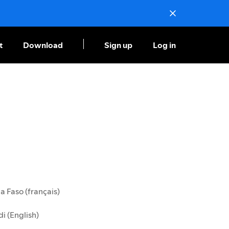
t
Download
Sign up
Log in
a Faso (français)
i (English)