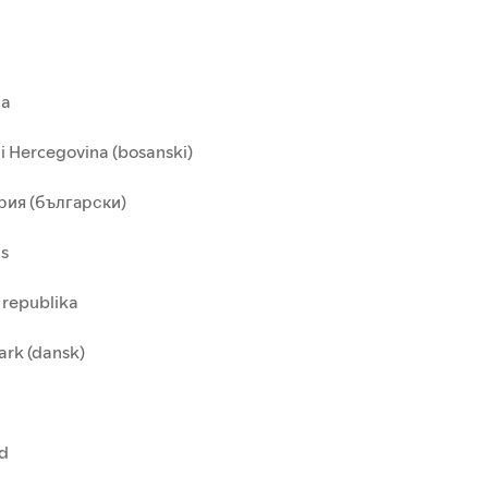
ia
i Hercegovina (bosanski)
рия (български)
us
 republika
rk (dansk)
nd