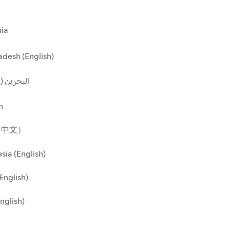
ia
desh (English)
البحرين ()
n
（中文）
sia (English)
(English)
English)