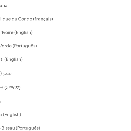
ana
ique du Congo (français)
'Ivoire (English)
Verde (Português)
ti (English)
مصر (ا)
ያ (አማርኛ)
a
 (English)
Bissau (Português)