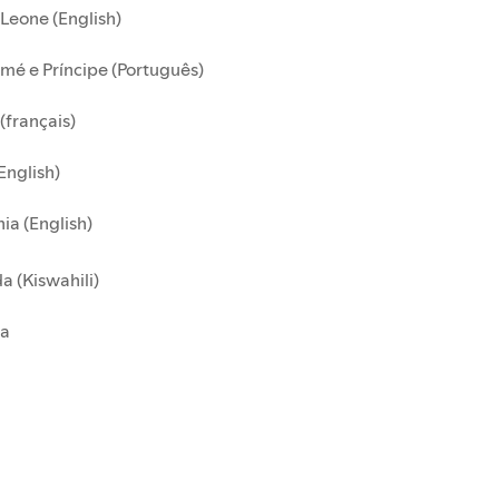
 Leone (English)
mé e Príncipe (Português)
(français)
English)
ia (English)
 (Kiswahili)
a