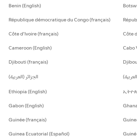
Benin (English)
Botsw
République démocratique du Congo (français)
Républ
Côte d'Ivoire (français)
Côte d
Cameroon (English)
Cabo 
Djibouti (français)
Djibou
لعربية
الجزائر (العربية)
Ethiopia (English)
ኢትዮጵ
Gabon (English)
Ghan
Guinée (français)
Guinea
Guinea Ecuatorial (Español)
Guiné-