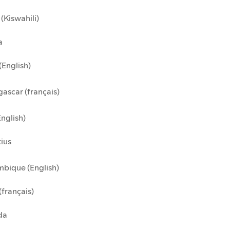
(Kiswahili)
a
(English)
ascar (français)
English)
ius
bique (English)
(français)
da