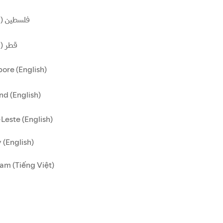
فلسطين (ا)
قطر ()
ore (English)
nd (English)
Leste (English)
 (English)
am (Tiếng Việt)