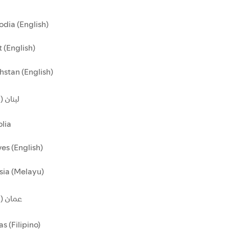
dia (English)
 (English)
stan (English)
لبنان )
lia
es (English)
sia (Melayu)
عمان ()
as (Filipino)