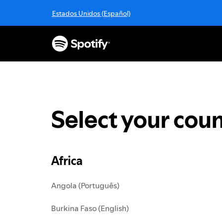
S
Estados Unidos (Español)
k
i
p
t
o
c
o
n
t
Select your coun
e
n
t
Africa
Angola (Português)
Burkina Faso (English)