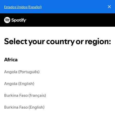
S
Estados Unidos (Español)
k
i
p
t
o
c
Select your country or region
:
o
n
t
e
Africa
n
t
Angola (Português)
Angola (English)
Burkina Faso (français)
Burkina Faso (English)