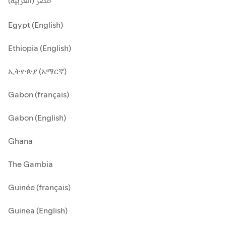
مصر (العربية)
Egypt (English)
Ethiopia (English)
ኢትዮጵያ (አማርኛ)
Gabon (français)
Gabon (English)
Ghana
The Gambia
Guinée (français)
Guinea (English)