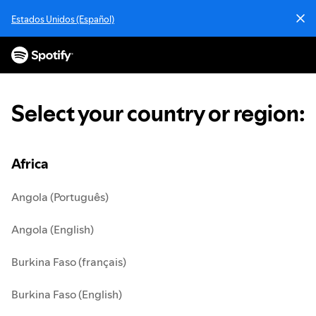
S
Estados Unidos (Español)
k
i
p
t
o
c
Select your country or region
:
o
n
t
e
Africa
n
t
Angola (Português)
Angola (English)
Burkina Faso (français)
Burkina Faso (English)