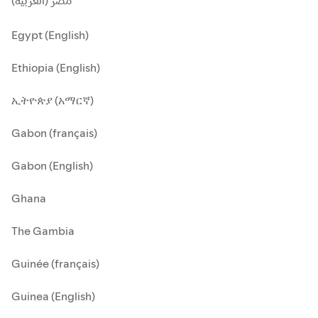
مصر (العربية)
Egypt (English)
Ethiopia (English)
ኢትዮጵያ (አማርኛ)
Gabon (français)
Gabon (English)
Ghana
The Gambia
Guinée (français)
Guinea (English)