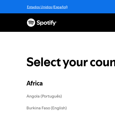
S
Estados Unidos (Español)
k
i
p
t
o
c
o
n
t
Select your coun
e
n
t
Africa
Angola (Português)
Burkina Faso (English)