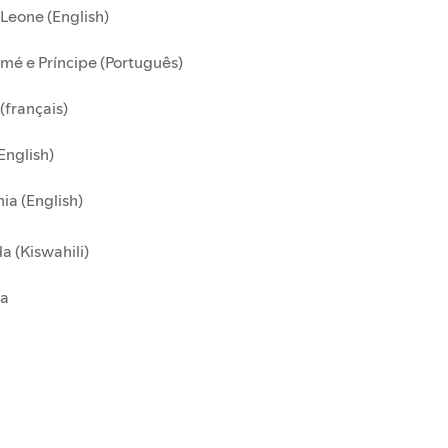
 Leone (English)
mé e Príncipe (Português)
(français)
English)
ia (English)
 (Kiswahili)
a