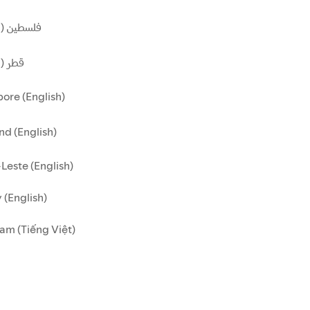
فلسطين (ا)
قطر ()
ore (English)
nd (English)
Leste (English)
 (English)
am (Tiếng Việt)