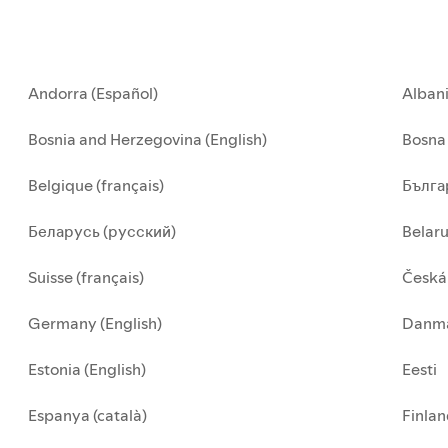
Andorra (Español)
Alban
Bosnia and Herzegovina (English)
Bosna 
Belgique (français)
Бълга
Беларусь (русский)
Belar
Suisse (français)
Česká
Germany (English)
Danma
Estonia (English)
Eesti
Espanya (català)
Finla