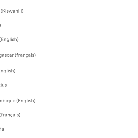
(Kiswahili)
a
(English)
ascar (français)
English)
ius
bique (English)
(français)
da