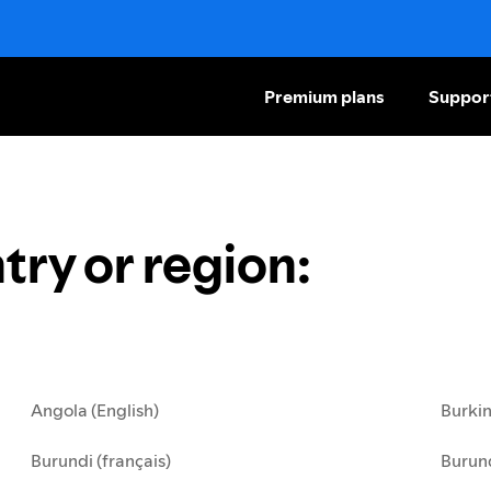
Premium plans
Suppor
try or region
:
Angola (English)
Burkin
Burundi (français)
Burund