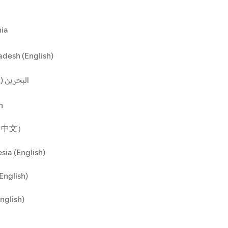
ia
desh (English)
البحرين ()
n
（中文）
sia (English)
(English)
English)