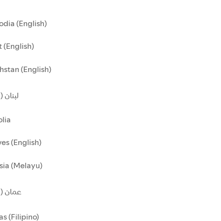
dia (English)
 (English)
stan (English)
لبنان )
lia
es (English)
sia (Melayu)
عمان ()
as (Filipino)