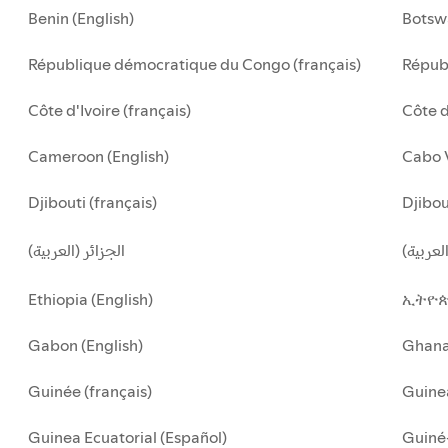
Benin (English)
Botsw
République démocratique du Congo (français)
Républ
Côte d'Ivoire (français)
Côte d
Cameroon (English)
Cabo 
Djibouti (français)
Djibou
لعربية
الجزائر (العربية)
Ethiopia (English)
ኢትዮጵ
Gabon (English)
Ghan
Guinée (français)
Guinea
Guinea Ecuatorial (Español)
Guiné-