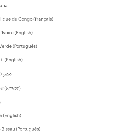
ana
ique du Congo (français)
'Ivoire (English)
Verde (Português)
ti (English)
مصر (ا)
ያ (አማርኛ)
a
 (English)
Bissau (Português)