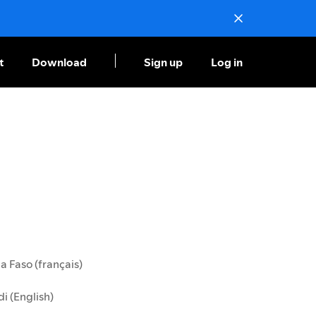
t
Download
Sign up
Log in
a Faso (français)
i (English)