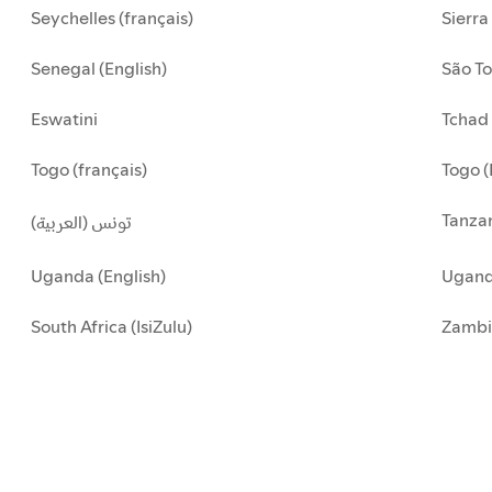
Seychelles (français)
Sierra
Senegal (English)
São To
Eswatini
Tchad 
Togo (français)
Togo (
Tanzan
تونس (العربية)
Uganda (English)
Uganda
South Africa (IsiZulu)
Zambi