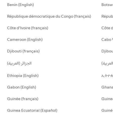
Benin (English)
Botsw
République démocratique du Congo (français)
Républ
Côte d'Ivoire (français)
Côte d
Cameroon (English)
Cabo 
Djibouti (français)
Djibou
لعربية
الجزائر (العربية)
Ethiopia (English)
ኢትዮጵ
Gabon (English)
Ghan
Guinée (français)
Guinea
Guinea Ecuatorial (Español)
Guiné-