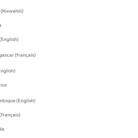
(Kiswahili)
a
(English)
ascar (français)
English)
ius
bique (English)
(français)
da