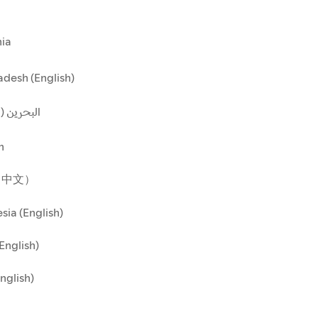
ia
desh (English)
البحرين ()
n
（中文）
sia (English)
(English)
English)