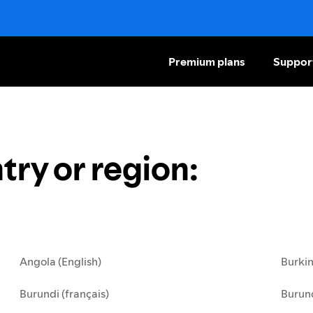
Premium plans
Suppor
try or region
:
Angola (English)
Burkin
Burundi (français)
Burund