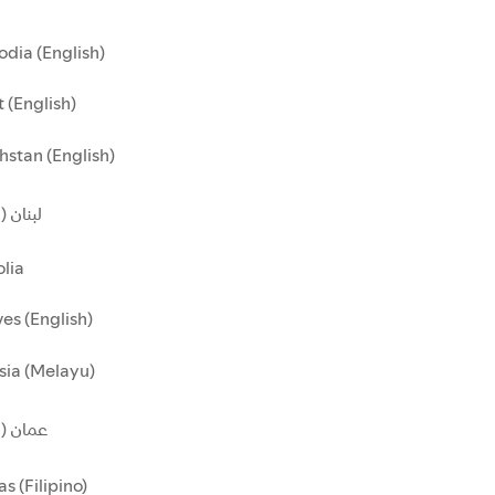
dia (English)
 (English)
stan (English)
لبنان )
lia
es (English)
sia (Melayu)
عمان ()
as (Filipino)