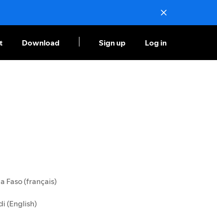
t
Download
Sign up
Log in
a Faso (français)
i (English)