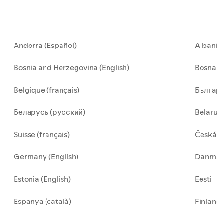
Andorra (Español)
Alban
Bosnia and Herzegovina (English)
Bosna 
Belgique (français)
Бълга
Беларусь (русский)
Belar
Suisse (français)
Česká
Germany (English)
Danma
Estonia (English)
Eesti
Espanya (català)
Finla