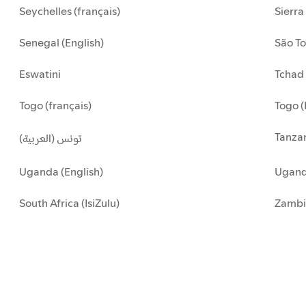
Seychelles (français)
Sierra
Senegal (English)
São To
Eswatini
Tchad 
Togo (français)
Togo (
Tanzan
تونس (العربية)
Uganda (English)
Uganda
South Africa (IsiZulu)
Zambi