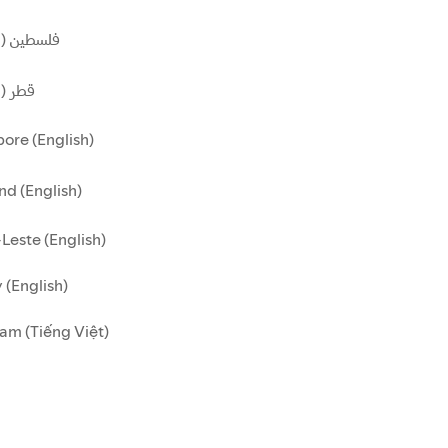
فلسطين (ا)
قطر ()
ore (English)
nd (English)
Leste (English)
 (English)
am (Tiếng Việt)