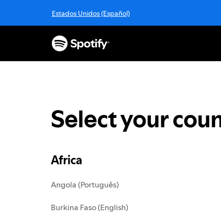
S
Estados Unidos (Español)
k
i
p
t
o
c
o
n
t
Select your coun
e
n
t
Africa
Angola (Português)
Burkina Faso (English)