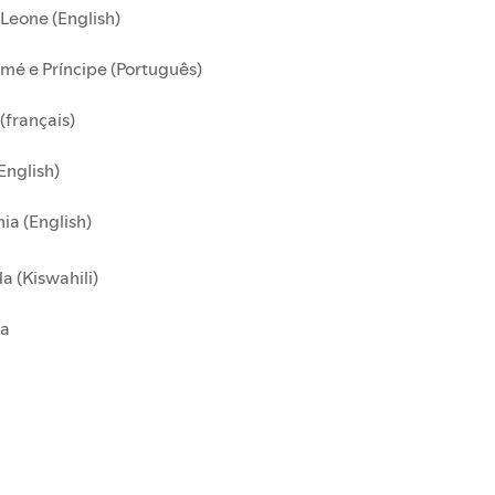
 Leone (English)
mé e Príncipe (Português)
(français)
English)
ia (English)
 (Kiswahili)
a