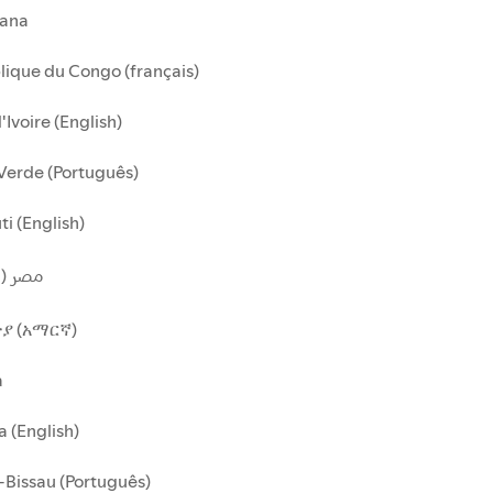
ana
ique du Congo (français)
'Ivoire (English)
Verde (Português)
ti (English)
مصر (ا)
ያ (አማርኛ)
a
 (English)
Bissau (Português)