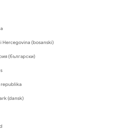
ia
i Hercegovina (bosanski)
рия (български)
us
 republika
rk (dansk)
nd