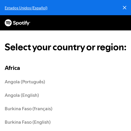
S
Estados Unidos (Español)
k
i
p
t
o
c
Select your country or region
:
o
n
t
e
Africa
n
t
Angola (Português)
Angola (English)
Burkina Faso (français)
Burkina Faso (English)