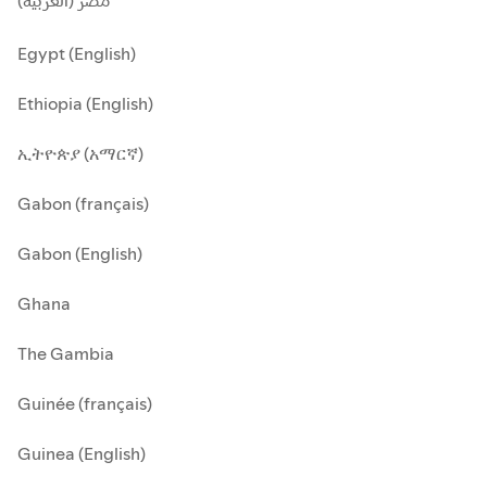
مصر (العربية)
Egypt (English)
Ethiopia (English)
ኢትዮጵያ (አማርኛ)
Gabon (français)
Gabon (English)
Ghana
The Gambia
Guinée (français)
Guinea (English)