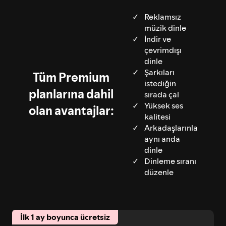
Reklamsız
müzik dinle
İndir ve
çevrimdışı
dinle
Şarkıları
Tüm Premium
istediğin
planlarına dahil
sırada çal
Yüksek ses
olan avantajlar:
kalitesi
Arkadaşlarınla
aynı anda
dinle
Dinleme sıranı
düzenle
İlk 1 ay boyunca ücretsiz