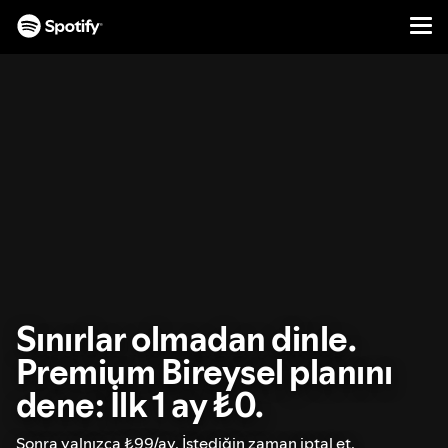
Men
İÇERIĞE
ATLA
Sınırlar olmadan dinle.
Premium Bireysel planını
dene: İlk 1 ay ₺0.
Sonra yalnızca ₺99/ay. İstediğin zaman iptal et.