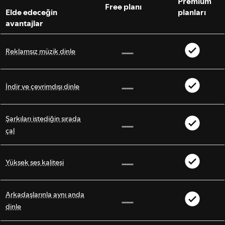
Premium
Free planı
Elde edeceğin
planları
avantajlar
Reklamsız müzik dinle
İndir ve çevrimdışı dinle
Şarkıları istediğin sırada
çal
Yüksek ses kalitesi
Arkadaşlarınla aynı anda
dinle